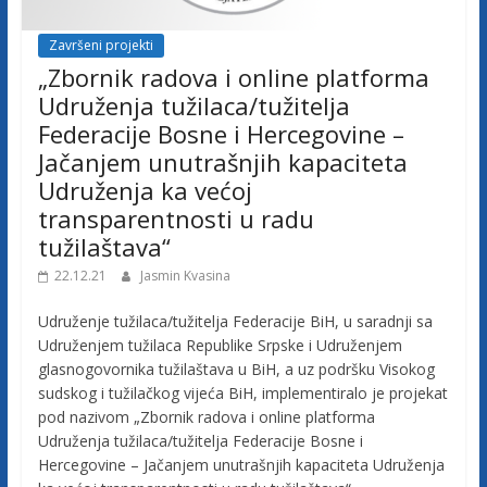
j
Završeni projekti
„Zbornik radova i online platforma
e
Udruženja tužilaca/tužitelja
Federacije Bosne i Hercegovine –
t
Jačanjem unutrašnjih kapaciteta
Udruženja ka većoj
u
transparentnosti u radu
tužilaštava“
ž
22.12.21
Jasmin Kvasina
i
Udruženje tužilaca/tužitelja Federacije BiH, u saradnji sa
Udruženjem tužilaca Republike Srpske i Udruženjem
glasnogovornika tužilaštava u BiH, a uz podršku Visokog
l
sudskog i tužilačkog vijeća BiH, implementiralo je projekat
pod nazivom „Zbornik radova i online platforma
a
Udruženja tužilaca/tužitelja Federacije Bosne i
Hercegovine – Jačanjem unutrašnjih kapaciteta Udruženja