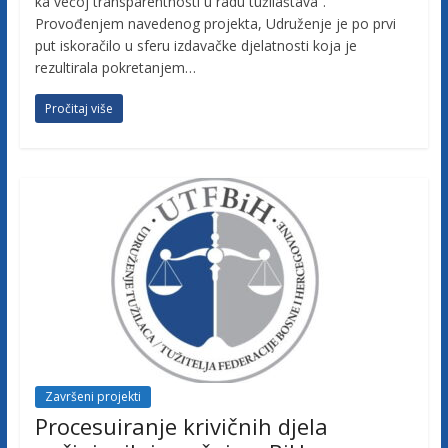
ka većoj transparentnosti u radu tužilaštava“.
c
Provođenjem navedenog projekta, Udruženje je po prvi
put iskoračilo u sferu izdavačke djelatnosti koja je
a
rezultirala pokretanjem…
Pročitaj više
F
e
d
e
r
a
Završeni projekti
Procesuiranje krivičnih djela