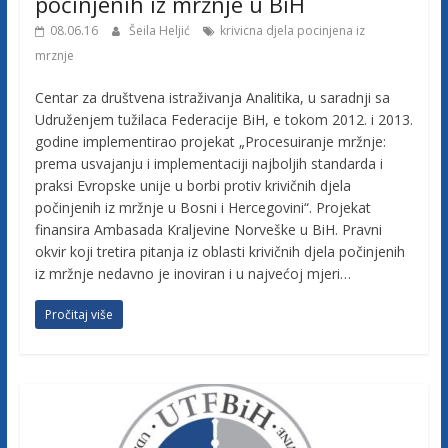
c
počinjenih iz mržnje u BiH
08.06.16
Šeila Heljić
krivicna djela pocinjena iz
i
mrznje
Centar za društvena istraživanja Analitika, u saradnji sa
j
Udruženjem tužilaca Federacije BiH, e tokom 2012. i 2013.
godine implementirao projekat „Procesuiranje mržnje:
e
prema usvajanju i implementaciji najboljih standarda i
praksi Evropske unije u borbi protiv krivičnih djela
počinjenih iz mržnje u Bosni i Hercegovini“. Projekat
B
finansira Ambasada Kraljevine Norveške u BiH. Pravni
okvir koji tretira pitanja iz oblasti krivičnih djela počinjenih
i
iz mržnje nedavno je inoviran i u najvećoj mjeri…
Pročitaj više
H
U
d
r