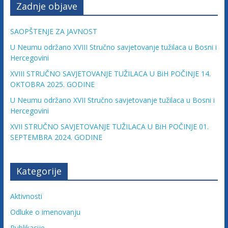
v
Zadnje objave
i
n
SAOPŠTENJE ZA JAVNOST
e
U Neumu održano XVIII Stručno savjetovanje tužilaca u Bosni i
Hercegovini
XVIII STRUČNO SAVJETOVANJE TUŽILACA U BiH POČINJE 14.
OKTOBRA 2025. GODINE
U Neumu održano XVII Stručno savjetovanje tužilaca u Bosni i
Hercegovini
XVII STRUČNO SAVJETOVANJE TUŽILACA U BiH POČINJE 01.
SEPTEMBRA 2024. GODINE
Kategorije
Aktivnosti
Odluke o imenovanju
Publikacije