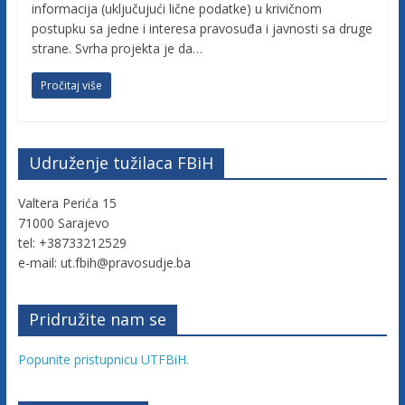
informacija (uključujući lične podatke) u krivičnom
a
postupku sa jedne i interesa pravosuđa i javnosti sa druge
c
strane. Svrha projekta je da…
i
j
Pročitaj više
e
B
o
Udruženje tužilaca FBiH
s
n
Valtera Perića 15
e
71000 Sarajevo
i
tel: +38733212529
H
e-mail: ut.fbih@pravosudje.ba
e
r
Pridružite nam se
c
e
Popunite pristupnicu UTFBiH.
g
o