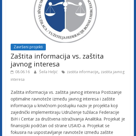
u
ž
e
n
j
e
t
Završeni projekti
Zaštita informacija vs. zaštita
u
ž
javnog interesa
i
,
08.06.16
Šeila Heljić
zastita informacije
zastita javnog
l
interesa
a
c
Zaštita informacija vs. zaštita javnog interesa Postizanje
a
optimalne ravnoteže između javnog interesa i zaštite
F
informacija u krivičnom postupku naziv je projekta koji
zajednički implementiraju Udruženje tužilaca Federacije
e
BiH i Centar za društvena istraživanja Analitika. Projekat je
d
finansijski podržan od strane USAID-a. Projekat se
e
fokusira na uspostavljanje ravnoteže između zaštite
r