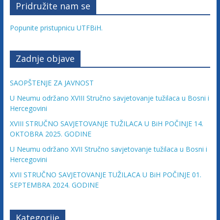
Pridružite nam se
u
ž
Popunite pristupnicu UTFBiH.
e
n
j
Zadnje objave
e
t
SAOPŠTENJE ZA JAVNOST
u
U Neumu održano XVIII Stručno savjetovanje tužilaca u Bosni i
ž
Hercegovini
i
l
XVIII STRUČNO SAVJETOVANJE TUŽILACA U BiH POČINJE 14.
OKTOBRA 2025. GODINE
a
c
U Neumu održano XVII Stručno savjetovanje tužilaca u Bosni i
a
Hercegovini
F
XVII STRUČNO SAVJETOVANJE TUŽILACA U BiH POČINJE 01.
e
SEPTEMBRA 2024. GODINE
d
e
Kategorije
r