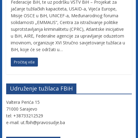
c
Federacije BiH, te uz podršku VSTV BiH – Projekat za
jačanje tužilačkih kapaciteta, USAID-a, Vijeća Europe,
Misije OSCE u BiH, UNICEF-a, Međunarodnog foruma
i
solidarnosti „EMMAUS“, Centra za istraživanje politike
suprotstavljanja kriminalitetu (CPRC), Atlantske inicijative
j
u BiH, AIRE, Federalne agencije za upravljanje oduzetom
imovinom, organizuje XVI Stručno savjetovanje tužilaca u
BiH, koje će se održati u…
e
Pročitaj više
B
i
Udruženje tužilaca FBiH
H
Valtera Perića 15
71000 Sarajevo
tel: +38733212529
U
e-mail: ut.fbih@pravosudje.ba
d
r