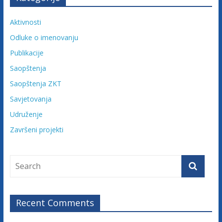
a
c
Aktivnosti
i
Odluke o imenovanju
j
Publikacije
e
Saopštenja
B
o
Saopštenja ZKT
s
Savjetovanja
n
Udruženje
e
i
Završeni projekti
H
e
r
c
e
g
Recent Comments
o