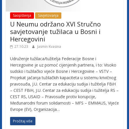
j
Saopštenja
Savjetovanja
e
U Neumu održano XVI Stručno
savjetovanje tužilaca u Bosni i
t
Hercegovini
27.10.23
Jasmin Kvasina
u
Udruženje tužilaca/tužitelja Federacije Bosne i
Hercegovine je uz pomoć cijenjenih partnera, i to: Visoko
ž
sudsko i tužilačko vijeće Bosne i Hercegovine – VSTV –
Projekat jačanja tužilačkih kapaciteta u sistemu krivičnog
i
pravosuđa, J.U. Centar za edukaciju sudija i tužitelja FBiH
– CEST FBiH, J.U. Centar za edukaciju sudija i tužitelja RS –
CEST RS, USAID – Pravosuđe protiv korupcije,
l
Međunarodni forum solidarnosti – MFS – EMMAUS, Vijeće
Evrope (EV), Organizacija…
a
Pročitaj više