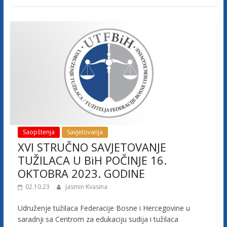
c
a
F
e
d
Saopštenja
Savjetovanja
e
XVI STRUČNO SAVJETOVANJE
TUŽILACA U BiH POČINJE 16.
r
OKTOBRA 2023. GODINE
02.10.23
Jasmin Kvasina
a
Udruženje tužilaca Federacije Bosne i Hercegovine u
saradnji sa Centrom za edukaciju sudija i tužilaca