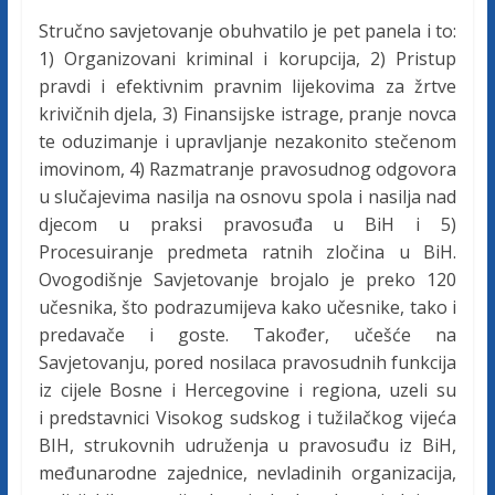
c
Stručno savjetovanje obuhvatilo je pet panela i to:
1) Organizovani kriminal i korupcija, 2) Pristup
i
pravdi i efektivnim pravnim lijekovima za žrtve
krivičnih djela, 3) Finansijske istrage, pranje novca
j
te oduzimanje i upravljanje nezakonito stečenom
imovinom, 4) Razmatranje pravosudnog odgovora
e
u slučajevima nasilja na osnovu spola i nasilja nad
djecom u praksi pravosuđa u BiH i 5)
B
Procesuiranje predmeta ratnih zločina u BiH.
Ovogodišnje Savjetovanje brojalo je preko 120
i
učesnika, što podrazumijeva kako učesnike, tako i
predavače i goste. Također, učešće na
Savjetovanju, pored nosilaca pravosudnih funkcija
H
iz cijele Bosne i Hercegovine i regiona, uzeli su
i predstavnici Visokog sudskog i tužilačkog vijeća
U
BIH, strukovnih udruženja u pravosuđu iz BiH,
d
međunarodne zajednice, nevladinih organizacija,
r