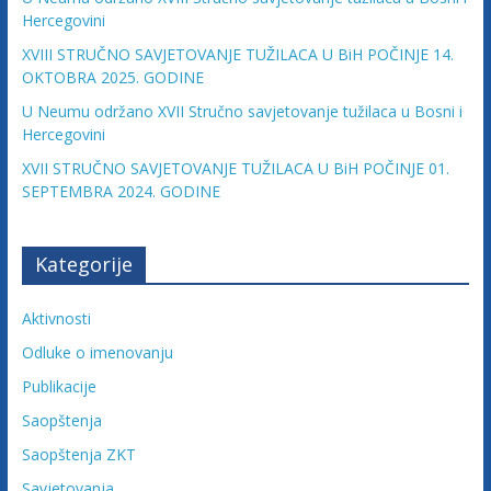
v
Hercegovini
i
XVIII STRUČNO SAVJETOVANJE TUŽILACA U BiH POČINJE 14.
n
OKTOBRA 2025. GODINE
e
U Neumu održano XVII Stručno savjetovanje tužilaca u Bosni i
Hercegovini
XVII STRUČNO SAVJETOVANJE TUŽILACA U BiH POČINJE 01.
SEPTEMBRA 2024. GODINE
Kategorije
Aktivnosti
Odluke o imenovanju
Publikacije
Saopštenja
Saopštenja ZKT
Savjetovanja