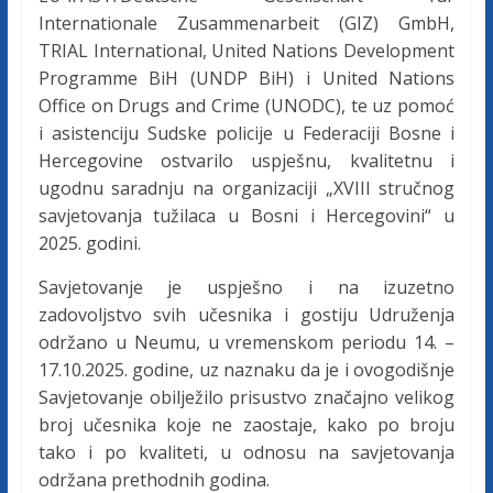
c
Internationale Zusammenarbeit (GIZ) GmbH,
TRIAL International, United Nations Development
a
Programme BiH (UNDP BiH) i United Nations
Office on Drugs and Crime (UNODC), te uz pomoć
F
i asistenciju Sudske policije u Federaciji Bosne i
Hercegovine ostvarilo uspješnu, kvalitetnu i
ugodnu saradnju na organizaciji „XVIII stručnog
e
savjetovanja tužilaca u Bosni i Hercegovini“ u
2025. godini.
d
Savjetovanje je uspješno i na izuzetno
e
zadovoljstvo svih učesnika i gostiju Udruženja
održano u Neumu, u vremenskom periodu 14. –
17.10.2025. godine, uz naznaku da je i ovogodišnje
r
Savjetovanje obilježilo prisustvo značajno velikog
broj učesnika koje ne zaostaje, kako po broju
a
tako i po kvaliteti, u odnosu na savjetovanja
održana prethodnih godina.