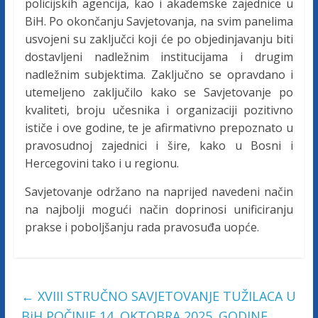
policijskih agencija, kao i akademske zajednice u
u
BiH. Po okončanju Savjetovanja, na svim panelima
ž
usvojeni su zaključci koji će po objedinjavanju biti
e
dostavljeni nadležnim institucijama i drugim
n
nadležnim subjektima. Zaključno se opravdano i
j
utemeljeno zaključilo kako se Savjetovanje po
e
kvaliteti, broju učesnika i organizaciji pozitivno
t
ističe i ove godine, te je afirmativno prepoznato u
u
ž
pravosudnoj zajednici i šire, kako u Bosni i
i
Hercegovini tako i u regionu.
l
Savjetovanje održano na naprijed navedeni način
a
na najbolji mogući način doprinosi unificiranju
c
prakse i poboljšanju rada pravosuđa uopće.
a
F
e
d
←
XVIII STRUČNO SAVJETOVANJE TUŽILACA U
e
BiH POČINJE 14. OKTOBRA 2025. GODINE
r