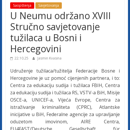
j
Saopštenja
Savjetovanja
U Neumu održano XVIII
e
Stručno savjetovanje
tužilaca u Bosni i
t
Hercegovini
u
22.10.25
Jasmin Kvasina
ž
Udruženje tužilaca/tužitelja Federacije Bosne i
Hercegovine je uz pomoć cijenjenih partnera, i to:
i
Centra za edukaciju sudija i tužilaca FBIH, Centra
za edukaciju sudija i tužilaca RS, VSTV-a BiH, Misije
OSCE-a, UNICEF-a, Vijeća Evrope, Centra za
l
istraživanje kriminaliteta (CPRC), Atlantske
inicijative u BiH, Federalne agencije za upravljanje
a
oduzetom imovinom, AIRE Centra,
EU4FAST/Deutsche Gesellschaft für