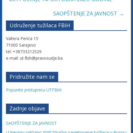
a
SAOPŠTENJE ZA JAVNOST
→
c
i
Udruženje tužilaca FBiH
j
e
Valtera Perića 15
B
71000 Sarajevo
o
tel: +38733212529
s
e-mail: ut.fbih@pravosudje.ba
n
e
Pridružite nam se
i
H
Popunite pristupnicu UTFBiH.
e
r
c
Zadnje objave
e
g
SAOPŠTENJE ZA JAVNOST
o
U Neumu održano XVIII Stručno savjetovanje tužilaca u Bosni i