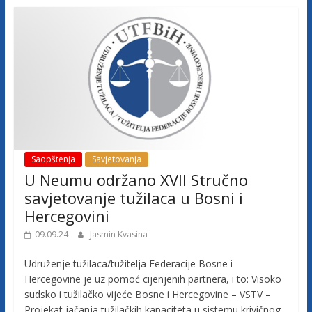
a
c
i
j
e
B
o
s
n
Saopštenja
Savjetovanja
e
U Neumu održano XVII Stručno
i
savjetovanje tužilaca u Bosni i
H
Hercegovini
e
r
09.09.24
Jasmin Kvasina
c
Udruženje tužilaca/tužitelja Federacije Bosne i
e
Hercegovine je uz pomoć cijenjenih partnera, i to: Visoko
g
sudsko i tužilačko vijeće Bosne i Hercegovine – VSTV –
o
Projekat jačanja tužilačkih kapaciteta u sistemu krivičnog