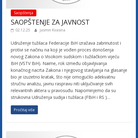
j
Saopštenja
SAOPŠTENJE ZA JAVNOST
e
02.12.25
Jasmin Kvasina
t
Udruženje tužilaca Federacije BiH izražava zabrinutost i
protivi se načinu na koji je vođen proces donošenja
u
novog Zakona o Visokom sudskom i tužilačkom vijeću
BiH (VSTV BiH). Naime, rok između objavljivanja
konačnog nacrta Zakona i njegovog stavljanja na glasanje
ž
bio je izuzetno kratak, što nije omogućilo adekvatnu
stručnu analizu, javnu raspravu niti uključivanje svih
i
relevantnih aktera u pravosuđu. Napominjemo da su
strukovna Udruženja sudija i tužilaca (FBiH i RS )…
l
Pročitaj više
a