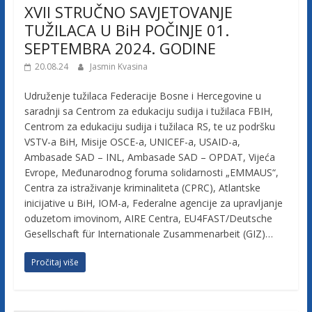
XVII STRUČNO SAVJETOVANJE
TUŽILACA U BiH POČINJE 01.
SEPTEMBRA 2024. GODINE
20.08.24
Jasmin Kvasina
Udruženje tužilaca Federacije Bosne i Hercegovine u
saradnji sa Centrom za edukaciju sudija i tužilaca FBIH,
Centrom za edukaciju sudija i tužilaca RS, te uz podršku
VSTV-a BiH, Misije OSCE-a, UNICEF-a, USAID-a,
Ambasade SAD – INL, Ambasade SAD – OPDAT, Vijeća
Evrope, Međunarodnog foruma solidarnosti „EMMAUS“,
Centra za istraživanje kriminaliteta (CPRC), Atlantske
inicijative u BiH, IOM-a, Federalne agencije za upravljanje
oduzetom imovinom, AIRE Centra, EU4FAST/Deutsche
Gesellschaft für Internationale Zusammenarbeit (GIZ)…
Pročitaj više