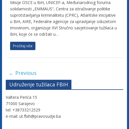
Misije OSCE u BiH, UNICEF-a, Međunarodnog foruma
solidarnosti „EMMAUS“, Centra za istraživanje politike
suprotstavljanja kriminalitetu (CPRC), Atlantske inicijative
u BiH, AIRE, Federalne agencije za upravljanje oduzetom
imovinom, organizuje XVI Stručno savjetovanje tužilaca u
BiH, koje će se održati u…
Pročitaj više
← Previous
Udruženje tužilaca FBiH
Valtera Perića 15
71000 Sarajevo
tel: +38733212529
e-mail: ut.fbih@pravosudje.ba