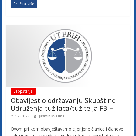
Pročitaj više
Saopštenja
Obavijest o održavanju Skupštine
Udruženja tužilaca/tužitelja FBiH
12.01.24
Jasmin Kvasina
Ovom prilikom obavještavamo cijenjene članice i članove
Udruženja, pravosudnu zajednicu, kao i javnost, da je za