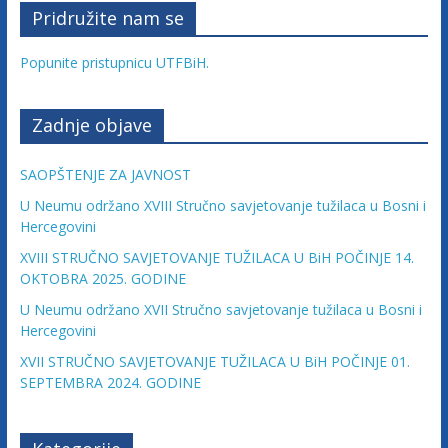
Pridružite nam se
Popunite pristupnicu UTFBiH.
Zadnje objave
SAOPŠTENJE ZA JAVNOST
U Neumu održano XVIII Stručno savjetovanje tužilaca u Bosni i
Hercegovini
XVIII STRUČNO SAVJETOVANJE TUŽILACA U BiH POČINJE 14.
OKTOBRA 2025. GODINE
U Neumu održano XVII Stručno savjetovanje tužilaca u Bosni i
Hercegovini
XVII STRUČNO SAVJETOVANJE TUŽILACA U BiH POČINJE 01.
SEPTEMBRA 2024. GODINE