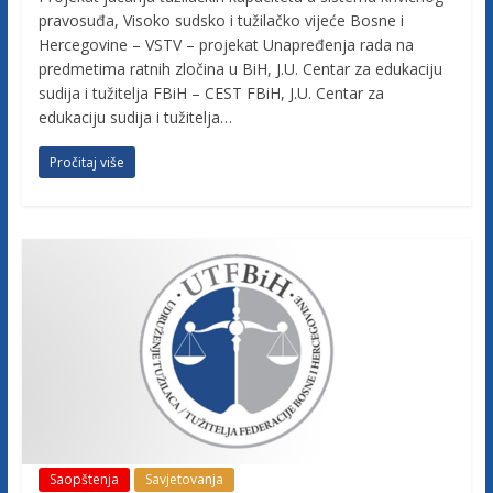
v
pravosuđa, Visoko sudsko i tužilačko vijeće Bosne i
i
Hercegovine – VSTV – projekat Unapređenja rada na
n
predmetima ratnih zločina u BiH, J.U. Centar za edukaciju
e
sudija i tužitelja FBiH – CEST FBiH, J.U. Centar za
edukaciju sudija i tužitelja…
Pročitaj više
Saopštenja
Savjetovanja