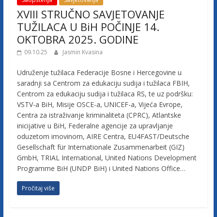
u
XVIII STRUČNO SAVJETOVANJE
ž
TUŽILACA U BiH POČINJE 14.
e
OKTOBRA 2025. GODINE
n
j
09.10.25
Jasmin Kvasina
e
Udruženje tužilaca Federacije Bosne i Hercegovine u
t
saradnji sa Centrom za edukaciju sudija i tužilaca FBIH,
u
Centrom za edukaciju sudija i tužilaca RS, te uz podršku:
ž
VSTV-a BiH, Misije OSCE-a, UNICEF-a, Vijeća Evrope,
i
Centra za istraživanje kriminaliteta (CPRC), Atlantske
l
inicijative u BiH, Federalne agencije za upravljanje
a
oduzetom imovinom, AIRE Centra, EU4FAST/Deutsche
c
Gesellschaft für Internationale Zusammenarbeit (GIZ)
a
GmbH, TRIAL International, United Nations Development
F
Programme BiH (UNDP BiH) i United Nations Office…
e
Pročitaj više
d
e
r