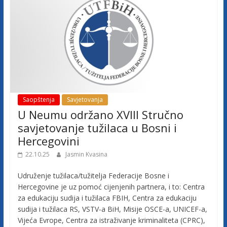
c
a
F
e
Saopštenja
Savjetovanja
U Neumu održano XVIII Stručno
d
savjetovanje tužilaca u Bosni i
Hercegovini
e
22.10.25
Jasmin Kvasina
r
Udruženje tužilaca/tužitelja Federacije Bosne i
Hercegovine je uz pomoć cijenjenih partnera, i to: Centra
a
za edukaciju sudija i tužilaca FBIH, Centra za edukaciju
sudija i tužilaca RS, VSTV-a BiH, Misije OSCE-a, UNICEF-a,
Vijeća Evrope, Centra za istraživanje kriminaliteta (CPRC),