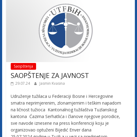
Saopštenja
SAOPŠTENJE ZA JAVNOST
29.07.24
Jasmin Kvasina
Udruženje tužilaca u Federaciji Bosne i Hercegovine
smatra neprimjerenim, zlonamjernim i teškim napadom
na ličnost tužioca Kantonalnog tužilaštva Tuzlanskog
kantona Ćazima Serhatlića i članove njegove porodice,
sve navode iznesene na press konferenciji koju je
organizovao optuženi Bijedić Enver dana
25.07.2024.godine u Tuzli a u vezi sa predmetom