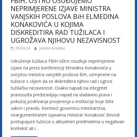
FBiH: OŠTRO OSUĐUJEMO
NEPRIMJERENE IZJAVE MINISTRA
VANJSKIH POSLOVA BiH ELMEDINA
KONAKOVIĆA U KOJIMA
DISKREDITIRA RAD TUŽILACA I
UGROŽAVA NJIHOVU NEZAVISNOST
26.04.24
Jasmin Kvasina
Udruženje tužilaca FBiH oštro osuđuje neprimjerene
izjave na press konferenciji Elmedina Konakovića u
svojstvu ministra vanjskih poslova BiH, usmjerene na
tužioce s ciljem da se diskreditira njihov rad i ugrozi
tužilačka nezavisnost. Ovakvi napadi na integritet
pravosuđa predstavljaju napad na vladavinu prava i
pokušaj podrivanja povjerenja u institucije koje štite
zakon i pravdu. Koristeći govornicu ministarstva,
neargumentiranim izjavama ministar Konaković dovodi
postupajuće tužioce u aktuelnim predmetima u negativan
kontekst ali i…