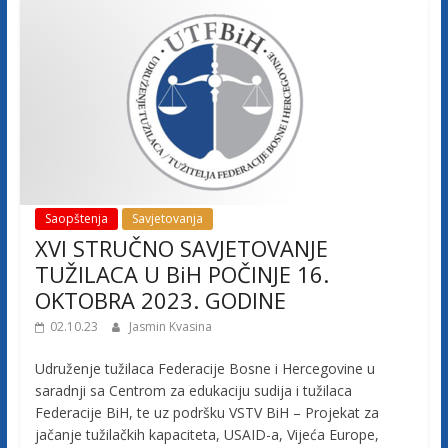
Saopštenja
Savjetovanja
XVI STRUČNO SAVJETOVANJE
TUŽILACA U BiH POČINJE 16.
OKTOBRA 2023. GODINE
02.10.23
Jasmin Kvasina
Udruženje tužilaca Federacije Bosne i Hercegovine u
saradnji sa Centrom za edukaciju sudija i tužilaca
Federacije BiH, te uz podršku VSTV BiH – Projekat za
jačanje tužilačkih kapaciteta, USAID-a, Vijeća Europe,