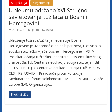
Saopštenja
Savjetovanja
U Neumu održano XVI Stručno
savjetovanje tužilaca u Bosni i
Hercegovini
27.10.23
Jasmin Kvasina
Udruženje tužilaca/tužitelja Federacije Bosne i
Hercegovine je uz pomoć cijenjenih partnera, i to: Visoko
sudsko i tužilačko vijeće Bosne i Hercegovine – VSTV –
Projekat jačanja tužilačkih kapaciteta u sistemu krivičnog
pravosuđa, J.U. Centar za edukaciju sudija i tužitelja FBiH
– CEST FBiH, J.U. Centar za edukaciju sudija i tužitelja RS –
CEST RS, USAID – Pravosuđe protiv korupcije,
Međunarodni forum solidarnosti – MFS – EMMAUS, Vijeće
Evrope (EV), Organizacija…
Pročitaj više