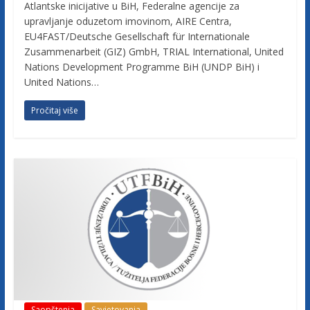
c
Atlantske inicijative u BiH, Federalne agencije za
upravljanje oduzetom imovinom, AIRE Centra,
i
EU4FAST/Deutsche Gesellschaft für Internationale
Zusammenarbeit (GIZ) GmbH, TRIAL International, United
Nations Development Programme BiH (UNDP BiH) i
j
United Nations…
Pročitaj više
e
B
i
H
U
d
r
Saopštenja
Savjetovanja