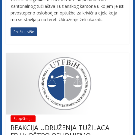
Kantonalnog tužilaštva Tuzlanskog kantona u kojem je isti
prvostepeno oslobodjen optužbe za krivična djela koja
mu se stavljaju na teret. Udruženje želi ukazati…
Pročitaj više
Saopštenja
REAKCIJA UDRUŽENJA TUŽILACA