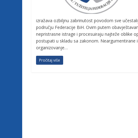
j
izražava ozbiljnu zabrinutost povodom sve učestalij
e
području Federacije BiH. Ovim putem obavještavamo
nepristrasne istrage i procesuiraju najteže oblike o
t
postupati u skladu sa zakonom. Neargumentirane i nes
organizovanje…
u
Pročitaj više
ž
i
l
a