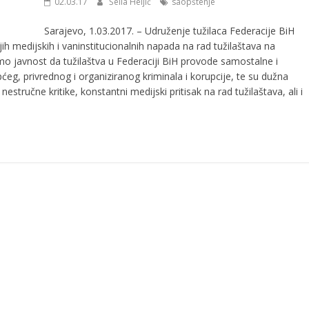
02.03.17
Šeila Heljić
saopštenje
Sarajevo, 1.03.2017. – Udruženje tužilaca Federacije BiH
ih medijskih i vaninstitucionalnih napada na rad tužilaštava na
 javnost da tužilaštva u Federaciji BiH provode samostalne i
pćeg, privrednog i organiziranog kriminala i korupcije, te su dužna
tručne kritike, konstantni medijski pritisak na rad tužilaštava, ali i