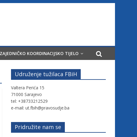
ZAJEDNIČKO KOORDINACIJSKO TIJELO
Udruženje tužilaca FBiH
Valtera Perića 15
71000 Sarajevo
tel: +38733212529
e-mail: ut.fbih@pravosudje.ba
Pridružite nam se