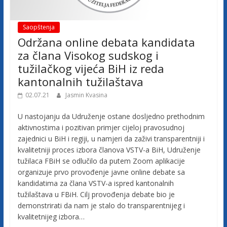
j
Saopštenja
e
Održana online debata kandidata
za člana Visokog sudskog i
t
tužilačkog vijeća BiH iz reda
kantonalnih tužilaštava
u
02.07.21
Jasmin Kvasina
U nastojanju da Udruženje ostane dosljedno prethodnim
ž
aktivnostima i pozitivan primjer cijeloj pravosudnoj
zajednici u BiH i regiji, u namjeri da zaživi transparentniji i
i
kvalitetniji proces izbora članova VSTV-a BiH, Udruženje
tužilaca FBiH se odlučilo da putem Zoom aplikacije
organizuje prvo provođenje javne online debate sa
l
kandidatima za člana VSTV-a ispred kantonalnih
tužilaštava u FBiH. Cilj provođenja debate bio je
a
demonstrirati da nam je stalo do transparentnijeg i
kvalitetnijeg izbora…