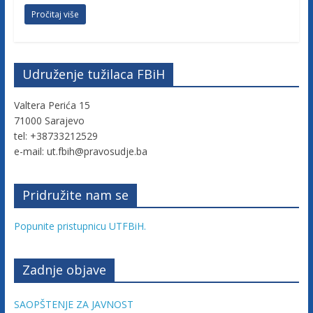
c
Pročitaj više
a
Udruženje tužilaca FBiH
F
Valtera Perića 15
e
71000 Sarajevo
tel: +38733212529
e-mail: ut.fbih@pravosudje.ba
d
Pridružite nam se
e
Popunite pristupnicu UTFBiH.
r
Zadnje objave
a
SAOPŠTENJE ZA JAVNOST