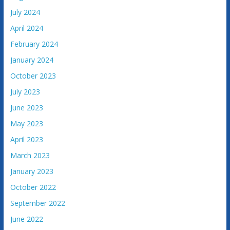
a
July 2024
c
April 2024
i
February 2024
j
e
January 2024
B
October 2023
o
July 2023
s
June 2023
n
e
May 2023
i
April 2023
H
March 2023
e
r
January 2023
c
October 2022
e
September 2022
g
June 2022
o