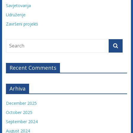
u
Savjetovanja
ž
Udruženje
e
Završeni projekti
n
j
e
t
u
ž
Recent Comments
i
l
a
Arhiva
c
a
F
December 2025
e
October 2025
d
September 2024
e
August 2024
r