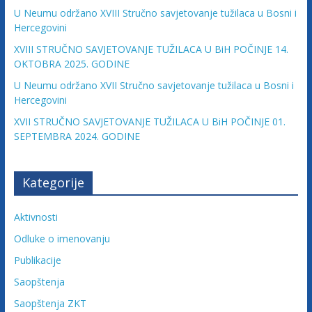
c
U Neumu održano XVIII Stručno savjetovanje tužilaca u Bosni i
Hercegovini
i
XVIII STRUČNO SAVJETOVANJE TUŽILACA U BiH POČINJE 14.
OKTOBRA 2025. GODINE
j
U Neumu održano XVII Stručno savjetovanje tužilaca u Bosni i
Hercegovini
e
XVII STRUČNO SAVJETOVANJE TUŽILACA U BiH POČINJE 01.
SEPTEMBRA 2024. GODINE
B
Kategorije
i
Aktivnosti
H
Odluke o imenovanju
Publikacije
U
Saopštenja
d
r
Saopštenja ZKT