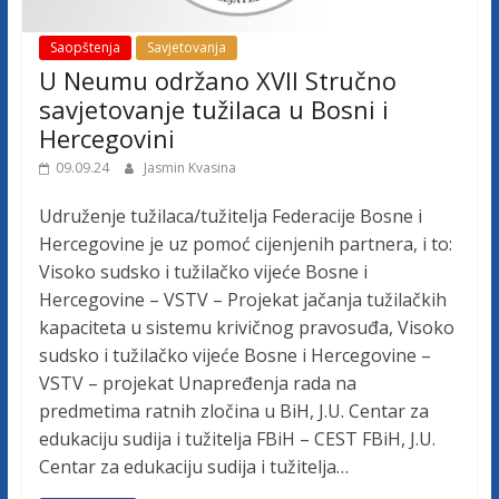
Saopštenja
Savjetovanja
U Neumu održano XVII Stručno
savjetovanje tužilaca u Bosni i
Hercegovini
09.09.24
Jasmin Kvasina
Udruženje tužilaca/tužitelja Federacije Bosne i
Hercegovine je uz pomoć cijenjenih partnera, i to:
Visoko sudsko i tužilačko vijeće Bosne i
Hercegovine – VSTV – Projekat jačanja tužilačkih
kapaciteta u sistemu krivičnog pravosuđa, Visoko
sudsko i tužilačko vijeće Bosne i Hercegovine –
VSTV – projekat Unapređenja rada na
predmetima ratnih zločina u BiH, J.U. Centar za
edukaciju sudija i tužitelja FBiH – CEST FBiH, J.U.
Centar za edukaciju sudija i tužitelja…