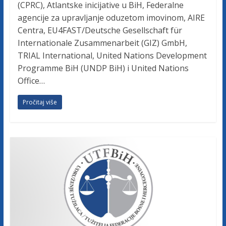
v
(CPRC), Atlantske inicijative u BiH, Federalne
i
agencije za upravljanje oduzetom imovinom, AIRE
n
Centra, EU4FAST/Deutsche Gesellschaft für
e
Internationale Zusammenarbeit (GIZ) GmbH,
TRIAL International, United Nations Development
Programme BiH (UNDP BiH) i United Nations
Office…
Pročitaj više