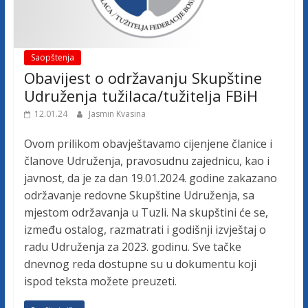
Saopštenja
Obavijest o održavanju Skupštine
Udruženja tužilaca/tužitelja FBiH
12.01.24
Jasmin Kvasina
Ovom prilikom obavještavamo cijenjene članice i
članove Udruženja, pravosudnu zajednicu, kao i
javnost, da je za dan 19.01.2024. godine zakazano
održavanje redovne Skupštine Udruženja, sa
mjestom održavanja u Tuzli. Na skupštini će se,
između ostalog, razmatrati i godišnji izvještaj o
radu Udruženja za 2023. godinu. Sve tačke
dnevnog reda dostupne su u dokumentu koji
ispod teksta možete preuzeti.