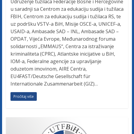
Udruženje tužilaca Federacije Bosne i Hercegovine
u saradnji sa Centrom za edukaciju sudija i tužilaca
FBIH, Centrom za edukaciju sudija i tužilaca RS, te
uz podršku VSTV-a BiH, Misije OSCE-a, UNICEF-a,
USAID-a, Ambasade SAD – INL, Ambasade SAD –
OPDAT, Vijeća Evrope, Međunarodnog foruma
solidarnosti „EMMAUS“, Centra za istraživanje
kriminaliteta (CPRC), Atlantske inicijative u BiH,
IOM-a, Federalne agencije za upravljanje
oduzetom imovinom, AIRE Centra,
EU4FAST/Deutsche Gesellschaft für
Internationale Zusammenarbeit (GIZ)…
Pročitaj više