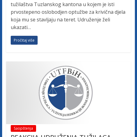
tužilaštva Tuzlanskog kantona u kojem je isti
prvostepeno oslobodjen optužbe za krivična djela
koja mu se stavljaju na teret. Udruženje želi
ukazati…
Pročitaj više
Saopštenja