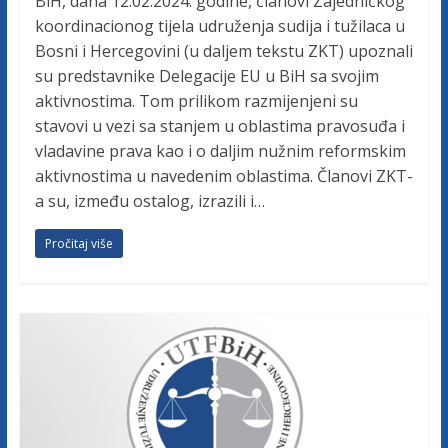
BiH, dana 12.02.2024. godine, članovi Zajedničkog
koordinacionog tijela udruženja sudija i tužilaca u
Bosni i Hercegovini (u daljem tekstu ZKT) upoznali
su predstavnike Delegacije EU u BiH sa svojim
aktivnostima. Tom prilikom razmijenjeni su
stavovi u vezi sa stanjem u oblastima pravosuđa i
vladavine prava kao i o daljim nužnim reformskim
aktivnostima u navedenim oblastima. Članovi ZKT-
a su, između ostalog, izrazili i…
Pročitaj više