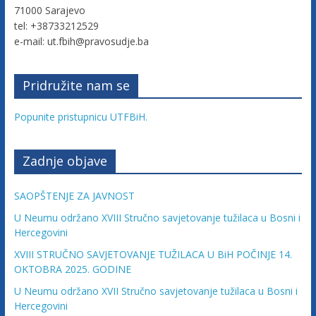
71000 Sarajevo
tel: +38733212529
e-mail: ut.fbih@pravosudje.ba
Pridružite nam se
Popunite pristupnicu UTFBiH.
Zadnje objave
SAOPŠTENJE ZA JAVNOST
U Neumu održano XVIII Stručno savjetovanje tužilaca u Bosni i
Hercegovini
XVIII STRUČNO SAVJETOVANJE TUŽILACA U BiH POČINJE 14.
OKTOBRA 2025. GODINE
U Neumu održano XVII Stručno savjetovanje tužilaca u Bosni i
Hercegovini