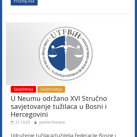
Pročitaj više
Saopštenja
Savjetovanja
U Neumu održano XVI Stručno
savjetovanje tužilaca u Bosni i
Hercegovini
27.10.23
Jasmin Kvasina
Udruženje tužilaca/tužitelja Federacije Bosne i