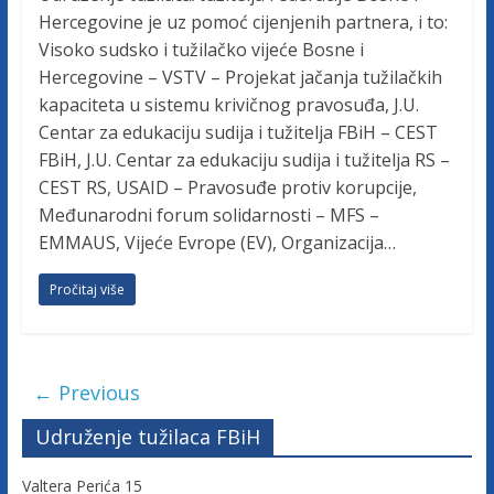
Hercegovine je uz pomoć cijenjenih partnera, i to:
Visoko sudsko i tužilačko vijeće Bosne i
Hercegovine – VSTV – Projekat jačanja tužilačkih
kapaciteta u sistemu krivičnog pravosuđa, J.U.
Centar za edukaciju sudija i tužitelja FBiH – CEST
FBiH, J.U. Centar za edukaciju sudija i tužitelja RS –
CEST RS, USAID – Pravosuđe protiv korupcije,
Međunarodni forum solidarnosti – MFS –
EMMAUS, Vijeće Evrope (EV), Organizacija…
Pročitaj više
← Previous
Udruženje tužilaca FBiH
Valtera Perića 15