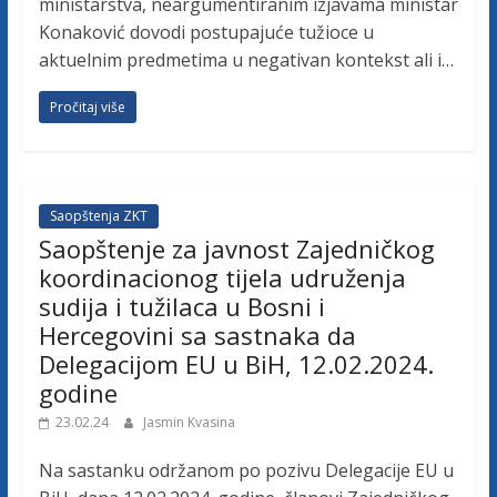
ministarstva, neargumentiranim izjavama ministar
Konaković dovodi postupajuće tužioce u
aktuelnim predmetima u negativan kontekst ali i…
Pročitaj više
Saopštenja ZKT
Saopštenje za javnost Zajedničkog
koordinacionog tijela udruženja
sudija i tužilaca u Bosni i
Hercegovini sa sastnaka da
Delegacijom EU u BiH, 12.02.2024.
godine
23.02.24
Jasmin Kvasina
Na sastanku održanom po pozivu Delegacije EU u