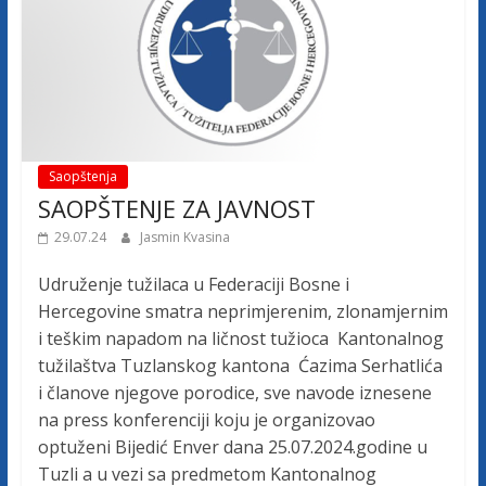
Saopštenja
SAOPŠTENJE ZA JAVNOST
29.07.24
Jasmin Kvasina
Udruženje tužilaca u Federaciji Bosne i
Hercegovine smatra neprimjerenim, zlonamjernim
i teškim napadom na ličnost tužioca Kantonalnog
tužilaštva Tuzlanskog kantona Ćazima Serhatlića
i članove njegove porodice, sve navode iznesene
na press konferenciji koju je organizovao
optuženi Bijedić Enver dana 25.07.2024.godine u
Tuzli a u vezi sa predmetom Kantonalnog