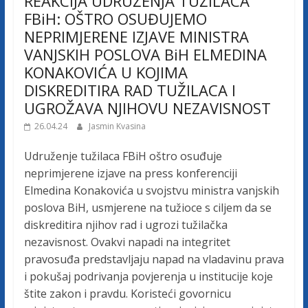
REAKCIJA UDRUŽENJA TUŽILACA
FBiH: OŠTRO OSUĐUJEMO
NEPRIMJERENE IZJAVE MINISTRA
VANJSKIH POSLOVA BiH ELMEDINA
KONAKOVIĆA U KOJIMA
DISKREDITIRA RAD TUŽILACA I
UGROŽAVA NJIHOVU NEZAVISNOST
26.04.24
Jasmin Kvasina
Udruženje tužilaca FBiH oštro osuđuje
neprimjerene izjave na press konferenciji
Elmedina Konakovića u svojstvu ministra vanjskih
poslova BiH, usmjerene na tužioce s ciljem da se
diskreditira njihov rad i ugrozi tužilačka
nezavisnost. Ovakvi napadi na integritet
pravosuđa predstavljaju napad na vladavinu prava
i pokušaj podrivanja povjerenja u institucije koje
štite zakon i pravdu. Koristeći govornicu