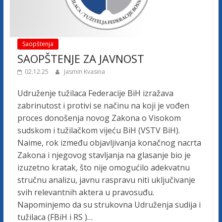
c
a
Saopštenja
SAOPŠTENJE ZA JAVNOST
F
02.12.25
Jasmin Kvasina
e
Udruženje tužilaca Federacije BiH izražava
zabrinutost i protivi se načinu na koji je vođen
d
proces donošenja novog Zakona o Visokom
sudskom i tužilačkom vijeću BiH (VSTV BiH).
e
Naime, rok između objavljivanja konačnog nacrta
Zakona i njegovog stavljanja na glasanje bio je
r
izuzetno kratak, što nije omogućilo adekvatnu
stručnu analizu, javnu raspravu niti uključivanje
svih relevantnih aktera u pravosuđu.
a
Napominjemo da su strukovna Udruženja sudija i
tužilaca (FBiH i RS )…