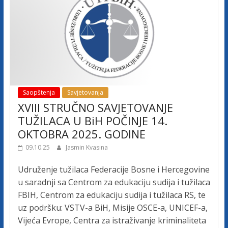
a
c
i
j
e
B
o
Saopštenja
Savjetovanja
s
XVIII STRUČNO SAVJETOVANJE
n
TUŽILACA U BiH POČINJE 14.
e
OKTOBRA 2025. GODINE
i
H
09.10.25
Jasmin Kvasina
e
r
Udruženje tužilaca Federacije Bosne i Hercegovine
c
u saradnji sa Centrom za edukaciju sudija i tužilaca
e
FBIH, Centrom za edukaciju sudija i tužilaca RS, te
g
uz podršku: VSTV-a BiH, Misije OSCE-a, UNICEF-a,
o
Vijeća Evrope, Centra za istraživanje kriminaliteta