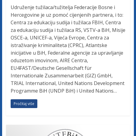
u
Udruženje tužilaca/tužitelja Federacije Bosne i
ž
Hercegovine je uz pomoć cijenjenih partnera, i to:
e
Centra za edukaciju sudija i tužilaca FBIH, Centra
n
za edukaciju sudija i tužilaca RS, VSTV-a BiH, Misije
j
OSCE-a, UNICEF-a, Vijeća Evrope, Centra za
e
istraživanje kriminaliteta (CPRC), Atlantske
t
inicijative u BiH, Federalne agencije za upravljanje
u
oduzetom imovinom, AIRE Centra,
ž
EU4FAST/Deutsche Gesellschaft für
i
Internationale Zusammenarbeit (GIZ) GmbH,
l
TRIAL International, United Nations Development
a
Programme BiH (UNDP BiH) i United Nations…
c
a
Pročitaj više
F
e
d
e
r