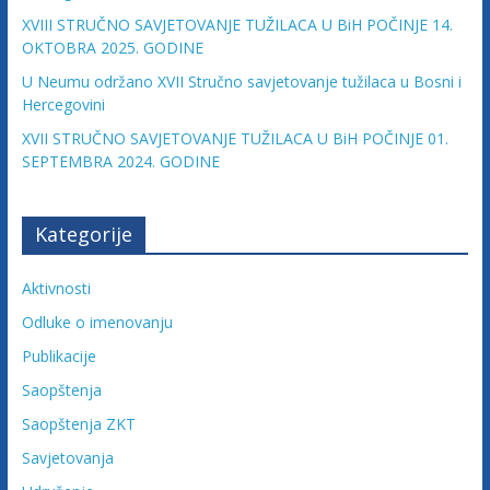
c
XVIII STRUČNO SAVJETOVANJE TUŽILACA U BiH POČINJE 14.
OKTOBRA 2025. GODINE
i
U Neumu održano XVII Stručno savjetovanje tužilaca u Bosni i
Hercegovini
j
XVII STRUČNO SAVJETOVANJE TUŽILACA U BiH POČINJE 01.
SEPTEMBRA 2024. GODINE
e
Kategorije
B
Aktivnosti
i
Odluke o imenovanju
Publikacije
H
Saopštenja
U
Saopštenja ZKT
d
Savjetovanja
r