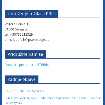
c
Udruženje tužilaca FBiH
a
Valtera Perića 15
F
71000 Sarajevo
tel: +38733212529
e-mail: ut.fbih@pravosudje.ba
e
d
Pridružite nam se
Popunite pristupnicu UTFBiH.
e
r
Zadnje objave
SAOPŠTENJE ZA JAVNOST
a
U Neumu održano XVIII Stručno savjetovanje tužilaca u Bosni i
Hercegovini