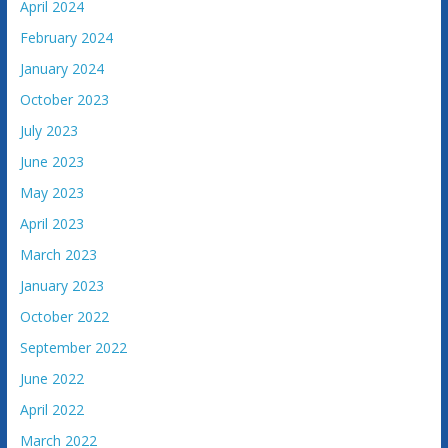
April 2024
a
February 2024
c
i
January 2024
j
October 2023
e
July 2023
B
June 2023
o
s
May 2023
n
April 2023
e
March 2023
i
H
January 2023
e
October 2022
r
September 2022
c
June 2022
e
g
April 2022
o
March 2022