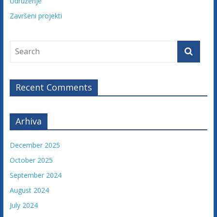
Udruženje
u
Završeni projekti
ž
e
n
j
e
t
Recent Comments
u
ž
i
Arhiva
l
a
c
December 2025
a
October 2025
F
September 2024
e
August 2024
d
e
July 2024
r