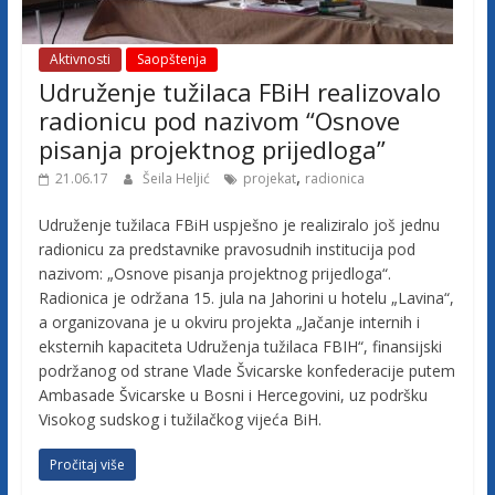
j
Aktivnosti
Saopštenja
e
Udruženje tužilaca FBiH realizovalo
radionicu pod nazivom “Osnove
t
pisanja projektnog prijedloga”
,
21.06.17
Šeila Heljić
projekat
radionica
u
Udruženje tužilaca FBiH uspješno je realiziralo još jednu
radionicu za predstavnike pravosudnih institucija pod
ž
nazivom: „Osnove pisanja projektnog prijedloga“.
Radionica je održana 15. jula na Jahorini u hotelu „Lavina“,
i
a organizovana je u okviru projekta „Jačanje internih i
eksternih kapaciteta Udruženja tužilaca FBIH“, finansijski
podržanog od strane Vlade Švicarske konfederacije putem
l
Ambasade Švicarske u Bosni i Hercegovini, uz podršku
Visokog sudskog i tužilačkog vijeća BiH.
a
Pročitaj više