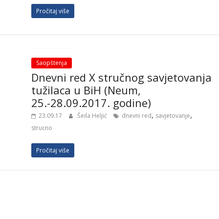
Pročitaj više
Saopštenja
Dnevni red X stručnog savjetovanja
tužilaca u BiH (Neum,
25.-28.09.2017. godine)
,
,
23.09.17
Šeila Heljić
dnevni red
savjetovanje
strucno
Pročitaj više