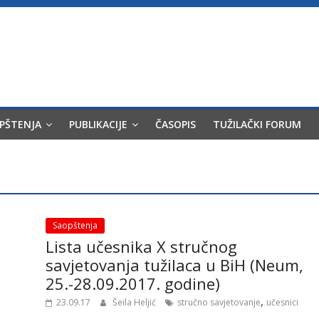
OPŠTENJA
PUBLIKACIJE
ČASOPIS
TUŽILAČKI FORUM
Saopštenja
Lista učesnika X stručnog
savjetovanja tužilaca u BiH (Neum,
25.-28.09.2017. godine)
,
23.09.17
Šeila Heljić
stručno savjetovanje
učesnici