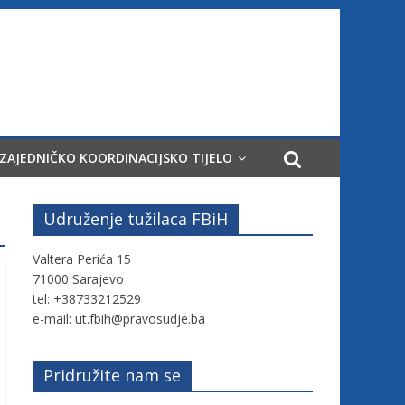
ZAJEDNIČKO KOORDINACIJSKO TIJELO
Udruženje tužilaca FBiH
Valtera Perića 15
71000 Sarajevo
tel: +38733212529
e-mail: ut.fbih@pravosudje.ba
Pridružite nam se