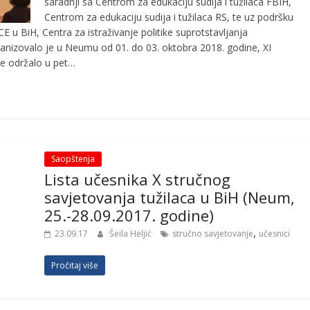
saradnji sa Centrom za edukaciju sudija i tužilaca FBIH,
Centrom za edukaciju sudija i tužilaca RS, te uz podršku
E u BiH, Centra za istraživanje politike suprotstavljanja
organizovalo je u Neumu od 01. do 03. oktobra 2018. godine, XI
se održalo u pet…
Saopštenja
Lista učesnika X stručnog
savjetovanja tužilaca u BiH (Neum,
25.-28.09.2017. godine)
,
23.09.17
Šeila Heljić
stručno savjetovanje
učesnici
Pročitaj više