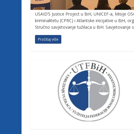
j
USAID’S Justice Project u BiH, UNICEF-a, Misije OSC
kriminalitetu (CPRC) i Atlantske inicijative u BiH, 
e
Stručno savjetovanje tužilaca u BiH. Savjetovanje 
t
Pročitaj više
u
ž
i
l
a