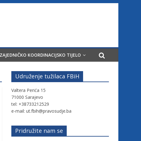
ZAJEDNIČKO KOORDINACIJSKO TIJELO
Udruženje tužilaca FBiH
Valtera Perića 15
71000 Sarajevo
tel: +38733212529
e-mail: ut.fbih@pravosudje.ba
Pridružite nam se