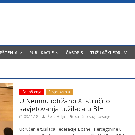
OPŠTENJA
PUBLIKACIJE
ČASOPIS
TUŽILAČKI FORUM
Saopštenja
Savjetovanja
U Neumu održano XI stručno
savjetovanja tužilaca u BIH
03.11.18
Šeila Heljić
stručno savjetovanje
Udruženje tužilaca Federacije Bosne i Hercegovine u