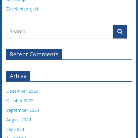
u
Završeni projekti
ž
e
n
j
e
t
Recent Comments
u
ž
i
Arhiva
l
a
December 2025
c
a
October 2025
F
September 2024
e
August 2024
d
e
July 2024
r