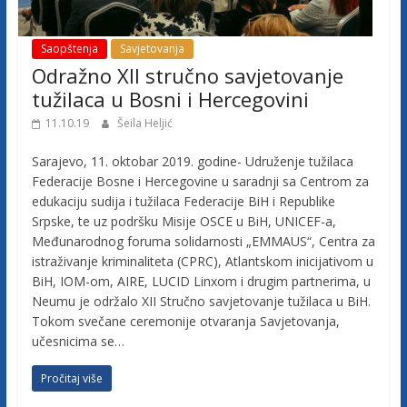
j
Saopštenja
Savjetovanja
e
Odražno XII stručno savjetovanje
tužilaca u Bosni i Hercegovini
t
11.10.19
Šeila Heljić
Sarajevo, 11. oktobar 2019. godine- Udruženje tužilaca
u
Federacije Bosne i Hercegovine u saradnji sa Centrom za
edukaciju sudija i tužilaca Federacije BiH i Republike
ž
Srpske, te uz podršku Misije OSCE u BiH, UNICEF-a,
Međunarodnog foruma solidarnosti „EMMAUS“, Centra za
istraživanje kriminaliteta (CPRC), Atlantskom inicijativom u
i
BiH, IOM-om, AIRE, LUCID Linxom i drugim partnerima, u
Neumu je održalo XII Stručno savjetovanje tužilaca u BiH.
l
Tokom svečane ceremonije otvaranja Savjetovanja,
učesnicima se…
a
Pročitaj više