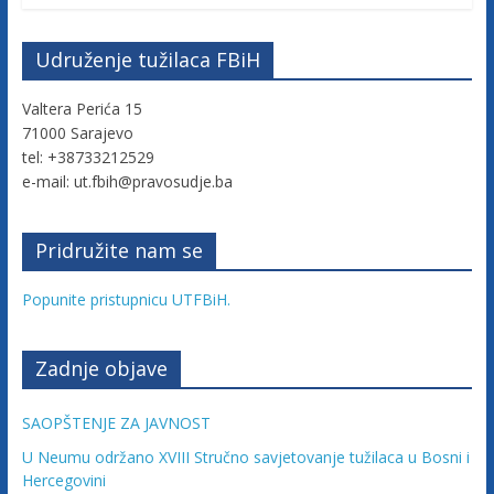
c
Udruženje tužilaca FBiH
a
Valtera Perića 15
F
71000 Sarajevo
tel: +38733212529
e-mail: ut.fbih@pravosudje.ba
e
Pridružite nam se
d
Popunite pristupnicu UTFBiH.
e
Zadnje objave
r
SAOPŠTENJE ZA JAVNOST
a
U Neumu održano XVIII Stručno savjetovanje tužilaca u Bosni i
Hercegovini