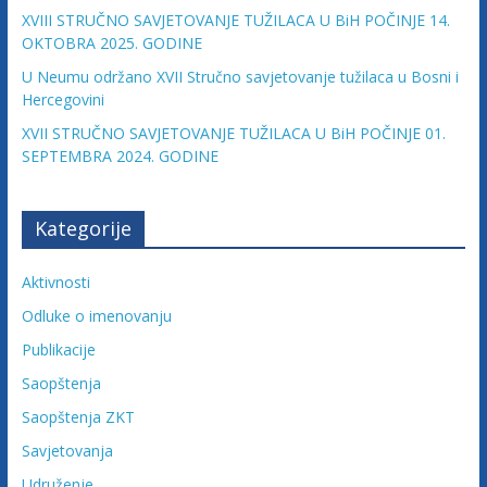
c
XVIII STRUČNO SAVJETOVANJE TUŽILACA U BiH POČINJE 14.
OKTOBRA 2025. GODINE
i
U Neumu održano XVII Stručno savjetovanje tužilaca u Bosni i
Hercegovini
j
XVII STRUČNO SAVJETOVANJE TUŽILACA U BiH POČINJE 01.
SEPTEMBRA 2024. GODINE
e
Kategorije
B
Aktivnosti
i
Odluke o imenovanju
Publikacije
H
Saopštenja
Saopštenja ZKT
U
d
Savjetovanja
r
Udruženje