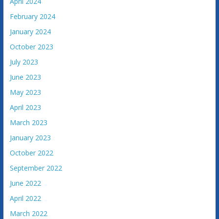
April 2024
a
February 2024
c
January 2024
i
j
October 2023
e
July 2023
B
June 2023
o
s
May 2023
n
April 2023
e
March 2023
i
January 2023
H
e
October 2022
r
September 2022
c
June 2022
e
g
April 2022
o
March 2022