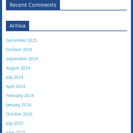
u
Recent Comments
ž
e
n
Arhiva
j
e
December 2025
t
October 2025
u
September 2024
ž
i
August 2024
l
July 2024
a
April 2024
c
February 2024
a
F
January 2024
e
October 2023
d
July 2023
e
r
June 2023