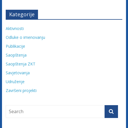
c
Kategorije
i
Aktivnosti
j
Odluke o imenovanju
Publikacije
e
Saopštenja
B
Saopštenja ZKT
Savjetovanja
i
Udruženje
Završeni projekti
H
U
d
r