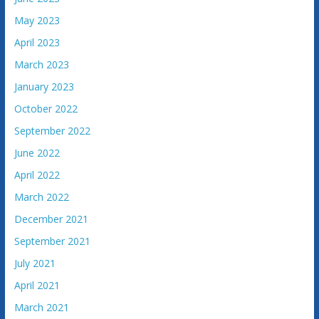
a
May 2023
c
April 2023
i
March 2023
j
e
January 2023
B
October 2022
o
September 2022
s
n
June 2022
e
April 2022
i
March 2022
H
e
December 2021
r
September 2021
c
July 2021
e
April 2021
g
o
March 2021