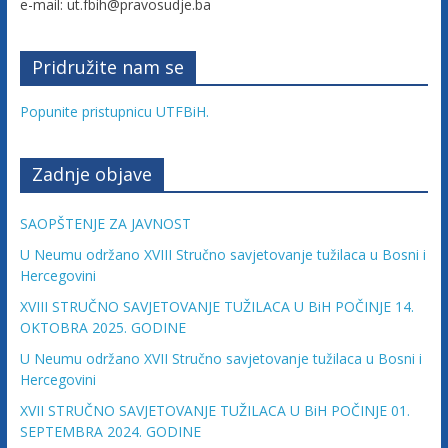
e-mail: ut.fbih@pravosudje.ba
c
a
Pridružite nam se
Popunite pristupnicu UTFBiH.
F
e
Zadnje objave
SAOPŠTENJE ZA JAVNOST
d
U Neumu održano XVIII Stručno savjetovanje tužilaca u Bosni i
Hercegovini
e
XVIII STRUČNO SAVJETOVANJE TUŽILACA U BiH POČINJE 14.
OKTOBRA 2025. GODINE
r
U Neumu održano XVII Stručno savjetovanje tužilaca u Bosni i
Hercegovini
a
XVII STRUČNO SAVJETOVANJE TUŽILACA U BiH POČINJE 01.
SEPTEMBRA 2024. GODINE