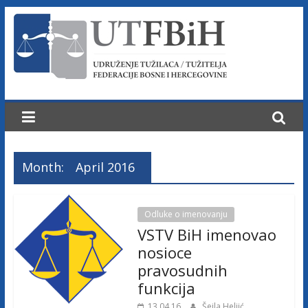
Skip
to
content
U
d
r
Month:
April 2016
u
ž
Odluke o imenovanju
VSTV BiH imenovao
e
nosioce
pravosudnih
n
funkcija
13.04.16
Šeila Heljić