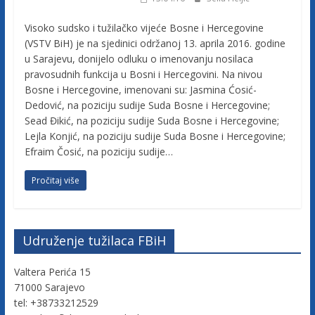
j
Visoko sudsko i tužilačko vijeće Bosne i Hercegovine
(VSTV BiH) je na sjedinici održanoj 13. aprila 2016. godine
e
u Sarajevu, donijelo odluku o imenovanju nosilaca
pravosudnih funkcija u Bosni i Hercegovini. Na nivou
t
Bosne i Hercegovine, imenovani su: Jasmina Ćosić-
Dedović, na poziciju sudije Suda Bosne i Hercegovine;
Sead Đikić, na poziciju sudije Suda Bosne i Hercegovine;
u
Lejla Konjić, na poziciju sudije Suda Bosne i Hercegovine;
Efraim Čosić, na poziciju sudije…
ž
Pročitaj više
i
Udruženje tužilaca FBiH
l
Valtera Perića 15
a
71000 Sarajevo
tel: +38733212529