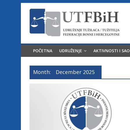
Skip
to
content
U
d
POČETNA
UDRUŽENJE
AKTIVNOSTI I SA
r
Month:
December 2025
u
ž
e
n