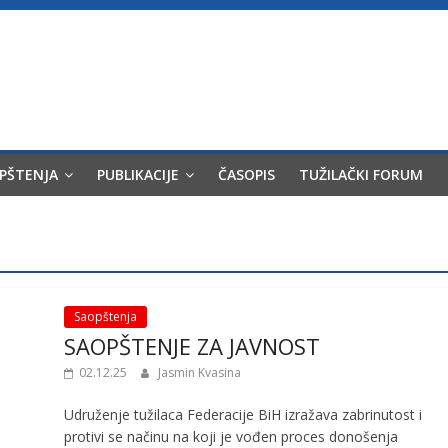
OPŠTENJA
PUBLIKACIJE
ČASOPIS
TUŽILAČKI FORUM
Saopštenja
SAOPŠTENJE ZA JAVNOST
02.12.25
Jasmin Kvasina
Udruženje tužilaca Federacije BiH izražava zabrinutost i
protivi se načinu na koji je vođen proces donošenja