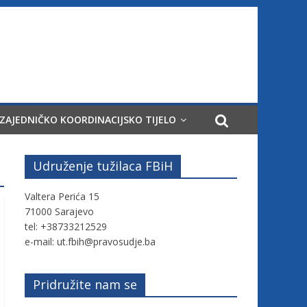
ZAJEDNIČKO KOORDINACIJSKO TIJELO
Udruženje tužilaca FBiH
Valtera Perića 15
71000 Sarajevo
tel: +38733212529
e-mail: ut.fbih@pravosudje.ba
Pridružite nam se