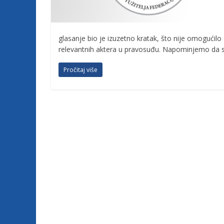
j
e
glasanje bio je izuzetno kratak, što nije omogućilo 
relevantnih aktera u pravosuđu. Napominjemo da su 
t
Pročitaj više
u
ž
i
l
a