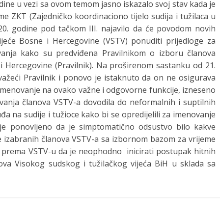
dine u vezi sa ovom temom jasno iskazalo svoj stav kada je
e ZKT (Zajedničko koordinaciono tijelo sudija i tužilaca u
20. godine pod tačkom III. najavilo da će povodom novih
ijeće Bosne i Hercegovine (VSTV) ponuditi prijedloge za
vanja kako su predviđena Pravilnikom o izboru članova
i Hercegovine (Pravilnik). Na proširenom sastanku od 21.
ažeći Pravilnik i ponovo je istaknuto da on ne osigurava
a imenovanje na ovako važne i odgovorne funkcije, izneseno
vanja članova VSTV-a dovodila do neformalnih i suptilnih
đa na sudije i tužioce kako bi se opredijelili za imenovanje
e je ponovljeno da je simptomatično odsustvo bilo kakve
je izabranih članova VSTV-a sa izbornom bazom za vrijeme
a prema VSTV-u da je neophodno inicirati postupak hitnih
ova Visokog sudskog i tužilačkog vijeća BiH u sklada sa