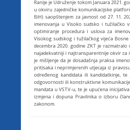
c
Ranije je Udruženje tokom Januara 2021. go
u okviru zajedničke komunikacijske platform
BiH) saopštenjem za javnost od 27. 11. 20
i
imenovanja u Visoko sudsko i tužilačko v
optimiranje procedura i uslova za imeno
j
Visokog sudskog i tužilačkog vijeća Bosne 
decembra 2020. godine ZKT je razmatralo v
e
najadekvatniji i najtransparentnije okvir z
je mišljenje da je dosadašnja praksa imeno
B
pritisaka i neprimjerenih utjecaja iz pravosu
određenog kandidata ili kandidatkinje, t
i
odgovornosti ili konstruktivne komunikaci
mandata u VSTV-u, te je upućena inicijativ
izmjena i dopuna Pravilnika o izboru član
H
zakonom.
U
d
r