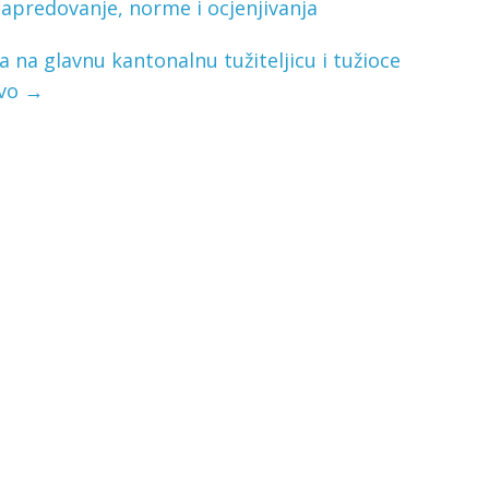
apredovanje, norme i ocjenjivanja
a glavnu kantonalnu tužiteljicu i tužioce
evo
→