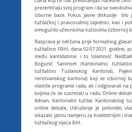
člana koji će nas predstavljati naredne četir
c
prezentiraju svoj program i da se sveobuhvat
izborne baze. Fokus javne diskusije bio
a
tužilačkoj i pravosudnoj zajednici, kao i 
omogućilo učesnicima-tužiocima (izbornoj ba
F
Rasprava je održana prije formalnog glasanj
tužilaštvo FBiH, dana 02.07.2021. godine, 
e
među kantidatima: i to Islamović Nedžad
Bogunić Saninom (Kantonalno tužilašt
d
tužilaštvo Tuzlanskog Kantona), Paje
neretvanskog kantona) koji se izbornoj b
e
vlastite programe rada, ali i odgovarali na
kojima će se susretati u radu. Online debatu
Adnan, Kantonalni tužilac Kantonalnog t
r
online debate, Udruženje je potvrdilo vl
iskazalo jasnu namjeru za kvalitetnijim i 
a
tužilačkog vijeća BiH.