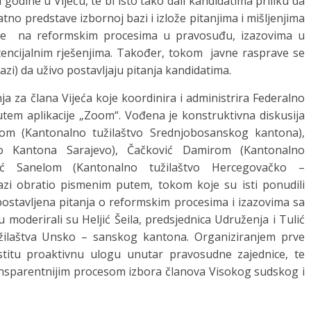
i godine u Vijeću, te bi isto tako dali kandidatima priliku da
no predstave izbornoj bazi i izlože pitanjima i mišljenjima
 je na reformskim procesima u pravosuđu, izazovima u
potencijalnim rješenjima. Također, tokom javne rasprave se
zi) da uživo postavljaju pitanja kandidatima.
a za člana Vijeća koje koordinira i administrira Federalno
putem aplikacije „Zoom“. Vođena je konstruktivna diskusija
om (Kantonalno tužilaštvo Srednjobosanskog kantona),
vo Kantona Sarajevo), Čačković Damirom (Kantonalno
vić Sanelom (Kantonalno tužilaštvo Hercegovačko –
azi obratio pismenim putem, tokom koje su isti ponudili
 postavljena pitanja o reformskim procesima i izazovima sa
 moderirali su Heljić Šeila, predsjednica Udruženja i Tulić
užilaštva Unsko – sanskog kantona. Organiziranjem prve
astitu proaktivnu ulogu unutar pravosudne zajednice, te
transparentnijim procesom izbora članova Visokog sudskog i