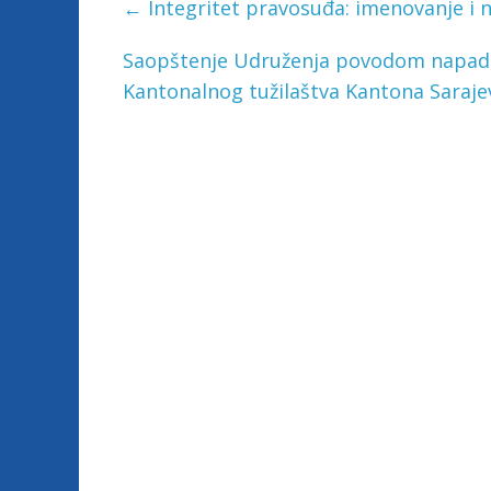
←
Integritet pravosuđa: imenovanje i n
u
ž
Saopštenje Udruženja povodom napada n
e
Kantonalnog tužilaštva Kantona Saraj
n
j
e
t
u
ž
i
l
a
c
a
F
e
d
e