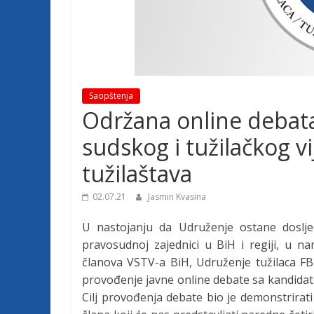
j
e
t
Saopštenja
Održana online debata
u
sudskog i tužilačkog v
tužilaštava
ž
02.07.21
Jasmin Kvasina
i
U nastojanju da Udruženje ostane dosljed
pravosudnoj zajednici u BiH i regiji, u nam
l
članova VSTV-a BiH, Udruženje tužilaca FB
provođenje javne online debate sa kandidat
a
Cilj provođenja debate bio je demonstrirati