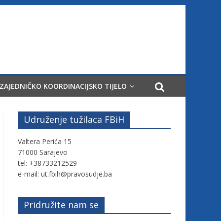
ZAJEDNIČKO KOORDINACIJSKO TIJELO
Udruženje tužilaca FBiH
Valtera Perića 15
71000 Sarajevo
tel: +38733212529
e-mail: ut.fbih@pravosudje.ba
Pridružite nam se