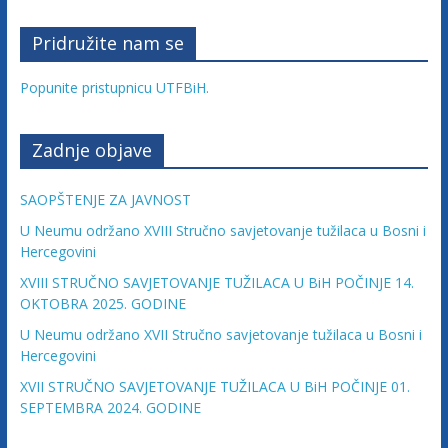
u
ž
Pridružite nam se
e
n
Popunite pristupnicu UTFBiH.
j
e
Zadnje objave
t
u
SAOPŠTENJE ZA JAVNOST
ž
i
U Neumu održano XVIII Stručno savjetovanje tužilaca u Bosni i
l
Hercegovini
a
XVIII STRUČNO SAVJETOVANJE TUŽILACA U BiH POČINJE 14.
c
OKTOBRA 2025. GODINE
a
U Neumu održano XVII Stručno savjetovanje tužilaca u Bosni i
F
Hercegovini
e
XVII STRUČNO SAVJETOVANJE TUŽILACA U BiH POČINJE 01.
d
SEPTEMBRA 2024. GODINE
e
r