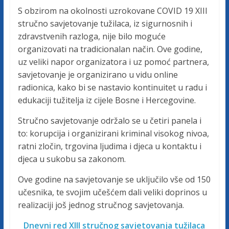
c
S obzirom na okolnosti uzrokovane COVID 19 XIII
stručno savjetovanje tužilaca, iz sigurnosnih i
a
zdravstvenih razloga, nije bilo moguće
organizovati na tradicionalan način. Ove godine,
F
uz veliki napor organizatora i uz pomoć partnera,
savjetovanje je organizirano u vidu online
radionica, kako bi se nastavio kontinuitet u radu i
e
edukaciji tužitelja iz cijele Bosne i Hercegovine.
d
Stručno savjetovanje održalo se u četiri panela i
to: korupcija i organizirani kriminal visokog nivoa,
e
ratni zločin, trgovina ljudima i djeca u kontaktu i
djeca u sukobu sa zakonom.
r
Ove godine na savjetovanje se uključilo vše od 150
učesnika, te svojim učešćem dali veliki doprinos u
a
realizaciji još jednog stručnog savjetovanja.
Dnevni red XIII stručnog savjetovanja tužilaca