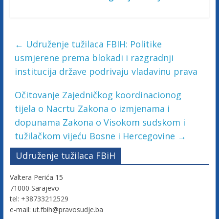
c
i
←
Udruženje tužilaca FBIH: Politike
j
usmjerene prema blokadi i razgradnji
institucija države podrivaju vladavinu prava
e
Očitovanje Zajedničkog koordinacionog
B
tijela o Nacrtu Zakona o izmjenama i
dopunama Zakona o Visokom sudskom i
i
tužilačkom vijeću Bosne i Hercegovine
→
Udruženje tužilaca FBiH
H
Valtera Perića 15
71000 Sarajevo
U
tel: +38733212529
d
e-mail: ut.fbih@pravosudje.ba
r