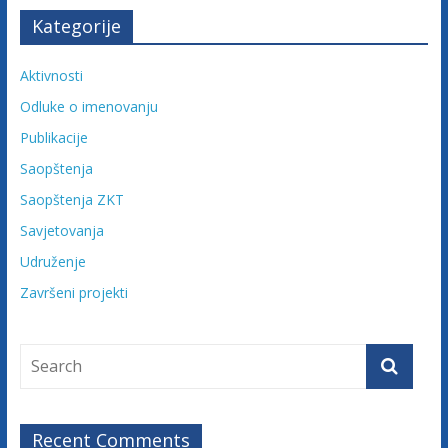
a
Kategorije
c
i
Aktivnosti
j
Odluke o imenovanju
e
Publikacije
B
o
Saopštenja
s
Saopštenja ZKT
n
Savjetovanja
e
i
Udruženje
H
Završeni projekti
e
r
c
e
g
o
Recent Comments