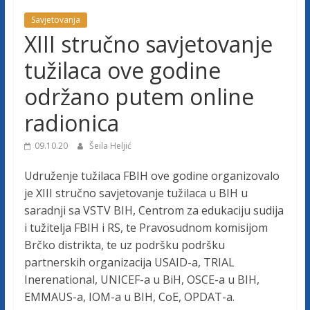
j
Savjetovanja
XIII stručno savjetovanje
e
tužilaca ove godine
t
održano putem online
radionica
u
09.10.20
Šeila Heljić
ž
Udruženje tužilaca FBIH ove godine organizovalo
je XIII stručno savjetovanje tužilaca u BIH u
i
saradnji sa VSTV BIH, Centrom za edukaciju sudija
i tužitelja FBIH i RS, te Pravosudnom komisijom
l
Brčko distrikta, te uz podršku podršku
partnerskih organizacija USAID-a, TRIAL
a
Inerenational, UNICEF-a u BiH, OSCE-a u BIH,
EMMAUS-a, IOM-a u BIH, CoE, OPDAT-a.