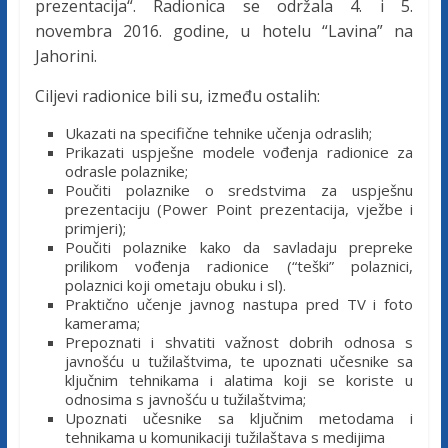
prezentacija“. Radionica se održala 4. i 5.
c
novembra 2016. godine, u hotelu “Lavina” na
Jahorini.
a
Ciljevi radionice bili su, između ostalih:
F
Ukazati na specifične tehnike učenja odraslih;
Prikazati uspješne modele vođenja radionice za
e
odrasle polaznike;
Poučiti polaznike o sredstvima za uspješnu
prezentaciju (Power Point prezentacija, vježbe i
d
primjeri);
Poučiti polaznike kako da savladaju prepreke
prilikom vođenja radionice (“teški” polaznici,
e
polaznici koji ometaju obuku i sl).
Praktično učenje javnog nastupa pred TV i foto
kamerama;
r
Prepoznati i shvatiti važnost dobrih odnosa s
javnošću u tužilaštvima, te upoznati učesnike sa
ključnim tehnikama i alatima koji se koriste u
a
odnosima s javnošću u tužilaštvima;
Upoznati učesnike sa ključnim metodama i
tehnikama u komunikaciji tužilaštava s medijima