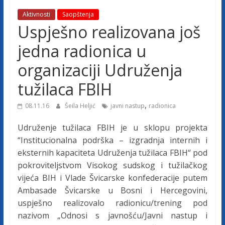
j
Aktivnosti
Saopštenja
Uspješno realizovana još
e
jedna radionica u
t
organizaciji Udruženja
tužilaca FBIH
u
,
08.11.16
Šeila Heljić
javni nastup
radionica
ž
Udruženje tužilaca FBIH je u sklopu projekta
“Institucionalna podrška – izgradnja internih i
i
eksternih kapaciteta Udruženja tužilaca FBIH“ pod
pokroviteljstvom Visokog sudskog i tužilačkog
l
vijeća BIH i Vlade Švicarske konfederacije putem
Ambasade Švicarske u Bosni i Hercegovini,
a
uspješno realizovalo radionicu/trening pod
nazivom „Odnosi s javnošću/Javni nastup i