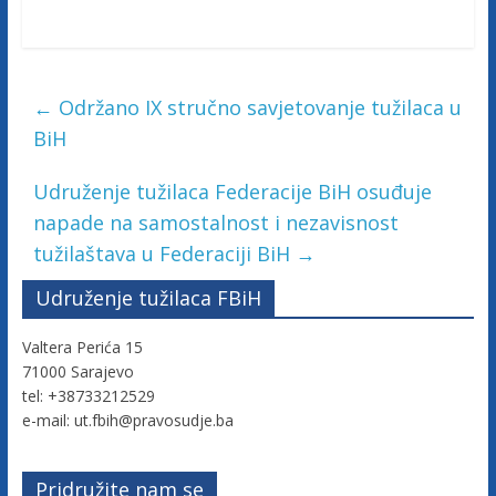
←
Održano IX stručno savjetovanje tužilaca u
BiH
Udruženje tužilaca Federacije BiH osuđuje
napade na samostalnost i nezavisnost
tužilaštava u Federaciji BiH
→
Udruženje tužilaca FBiH
Valtera Perića 15
71000 Sarajevo
tel: +38733212529
e-mail: ut.fbih@pravosudje.ba
Pridružite nam se