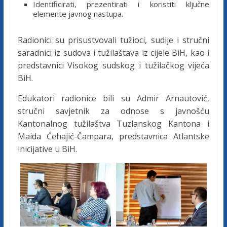
c
Identificirati, prezentirati i koristiti ključne
elemente javnog nastupa.
i
Radionici su prisustvovali tužioci, sudije i stručni
saradnici iz sudova i tužilaštava iz cijele BiH, kao i
j
predstavnici Visokog sudskog i tužilačkog vijeća
BiH.
e
Edukatori radionice bili su Admir Arnautović,
B
stručni savjetnik za odnose s javnošću
Kantonalnog tužilaštva Tuzlanskog Kantona i
Maida Ćehajić-Čampara, predstavnica Atlantske
i
inicijative u BiH.
H
U
d
r