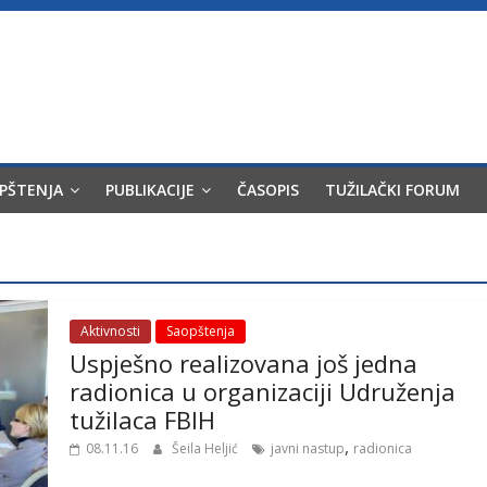
OPŠTENJA
PUBLIKACIJE
ČASOPIS
TUŽILAČKI FORUM
Aktivnosti
Saopštenja
Uspješno realizovana još jedna
radionica u organizaciji Udruženja
tužilaca FBIH
,
08.11.16
Šeila Heljić
javni nastup
radionica