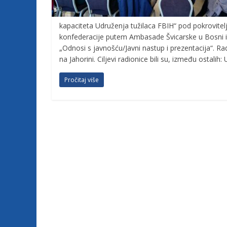
j
kapaciteta Udruženja tužilaca FBIH“ pod pokrovitel
konfederacije putem Ambasade Švicarske u Bosni i 
e
„Odnosi s javnošću/Javni nastup i prezentacija“. Ra
na Jahorini. Ciljevi radionice bili su, između ostalih
t
Pročitaj više
u
ž
i
l
a