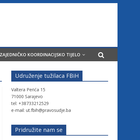
ZAJEDNIČKO KOORDINACIJSKO TIJELO
Udruženje tužilaca FBiH
Valtera Perića 15
71000 Sarajevo
tel: +38733212529
e-mail: ut.fbih@pravosudje.ba
Pridružite nam se