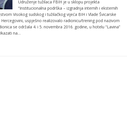
Udruženje tužilaca FBIH je u sklopu projekta
“Institucionalna podrška – izgradnja internih i eksternih
jstvom Visokog sudskog i tužilačkog vijeća BIH i Vlade Švicarske
Hercegovini, uspješno realizovalo radionicu/trening pod nazivom
dionica se održala 4. i 5. novembra 2016. godine, u hotelu “Lavina”
: Ukazati na…