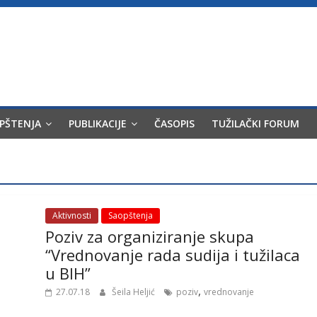
OPŠTENJA
PUBLIKACIJE
ČASOPIS
TUŽILAČKI FORUM
Aktivnosti
Saopštenja
Poziv za organiziranje skupa
“Vrednovanje rada sudija i tužilaca
u BIH”
,
27.07.18
Šeila Heljić
poziv
vrednovanje