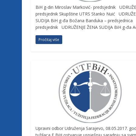
c
BiH g-din Miroslav Marković- predsjednik UDRUŽ
predsjednik Skupštine UTRS Stanko Nuić UDRUŽE
a
SUDIJA BiH g-đa Božana Banduka – predsjednica
predsjednik UDRUŽENJE ŽENA SUDIJA BiH g-đa Ad
F
Pročitaj više
e
d
e
r
a
Upravni odbor Udruženja Sarajevo, 08.05.2017. go
tužilaca F BiH ostvaruje uspješnju saradnju sa sv