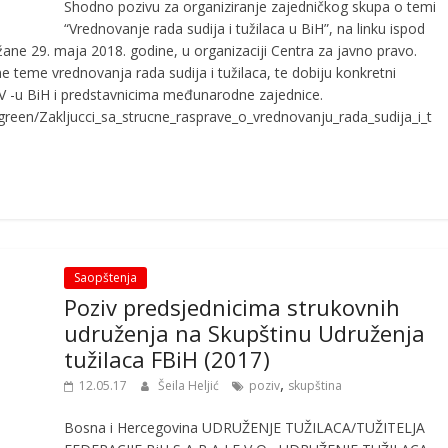
Shodno pozivu za organiziranje zajedničkog skupa o temi
“Vrednovanje rada sudija i tužilaca u BiH”, na linku ispod
žane 29. maja 2018. godine, u organizaciji Centra za javno pravo.
ne teme vrednovanja rada sudija i tužilaca, te dobiju konkretni
STV -u BiH i predstavnicima međunarodne zajednice.
/green/Zakljucci_sa_strucne_rasprave_o_vrednovanju_rada_sudija_i_t
Saopštenja
Poziv predsjednicima strukovnih
udruženja na Skupštinu Udruženja
tužilaca FBiH (2017)
,
12.05.17
Šeila Heljić
poziv
skupština
Bosna i Hercegovina UDRUŽENJE TUŽILACA/TUŽITELJA