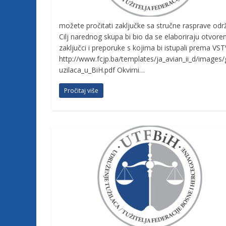
j
možete pročitati zaključke sa stručne rasprave odr
Cilj narednog skupa bi bio da se elaboriraju otvore
e
zaključci i preporuke s kojima bi istupali prema V
http://www.fcjp.ba/templates/ja_avian_ii_d/images
t
uzilaca_u_BiH.pdf Okvirni…
Pročitaj više
u
ž
i
l
a