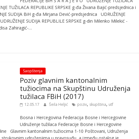
FEDERACIJE BiH S A R A J E V O UDRUŽENJE TUŽILACA
ENJE TUŽILACA REPUBLIKE SRPSKE g-đa Živana Bajić-predsjednica i
NJE SUDIJA BiH g-đa Mirjana Dević-predsjednica UDRUŽENJE
 UDRUŽENJE SUDIJA REPUBLILE SRPSKE g-din Milenko Milekić -
isa Zahiragić-…
Saopštenja
Poziv glavnim kantonalnim
tužiocima na Skupštinu Udruženja
tužilaca FBiH (2017)
,
,
12.05.17
Šeila Heljić
poziv
skupština
utf
Bosna i Hercegovina Federacija Bosne i Hercegovine
Udruženje tužilaca Federacije Bosne i Hercegovine
dine Glavnim kantonalnim tužiocima 1-10 Poštovani, Udruženja
im strukovnim udruženjima u pravosuđu, a između ostalog je