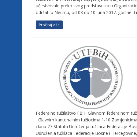
c
učestvovalo preko svog predstavnika u Organizacio
održati u Neumu, od 08 do 10.juna 2017. godine. I 
i
Pročitaj više
j
e
B
i
H
Federalno tužilaštvo FBiH Glavnom federalnom tuž
Glavnim kantonalnim tužiocima 1-10 Zamjenicima 
U
člana 27 Statuta Udruženja tužilaca Federacije B
d
Udruženja tužilaca Federacije Bosne i Hercegovine,
r