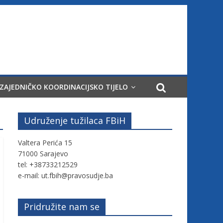
ZAJEDNIČKO KOORDINACIJSKO TIJELO
Udruženje tužilaca FBiH
Valtera Perića 15
71000 Sarajevo
tel: +38733212529
e-mail: ut.fbih@pravosudje.ba
Pridružite nam se