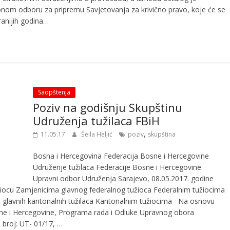
nom odboru za pripremu Savjetovanja za krivično pravo, koje će se
ranijih godina…
Saopštenja
Poziv na godišnju Skupštinu
Udruženja tužilaca FBiH
,
11.05.17
Šeila Heljić
poziv
skupština
Bosna i Hercegovina Federacija Bosne i Hercegovine
Udruženje tužilaca Federacije Bosne i Hercegovine
Upravni odbor Udruženja Sarajevo, 08.05.2017. godine
iocu Zamjenicima glavnog federalnog tužioca Federalnim tužiocima
glavnih kantonalnih tužilaca Kantonalnim tužiocima Na osnovu
osne i Hercegovine, Programa rada i Odluke Upravnog obora
 broj: UT- 01/17, …