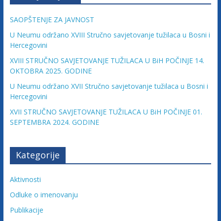
u
ž
SAOPŠTENJE ZA JAVNOST
e
U Neumu održano XVIII Stručno savjetovanje tužilaca u Bosni i
n
Hercegovini
j
XVIII STRUČNO SAVJETOVANJE TUŽILACA U BiH POČINJE 14.
e
OKTOBRA 2025. GODINE
t
U Neumu održano XVII Stručno savjetovanje tužilaca u Bosni i
u
Hercegovini
ž
XVII STRUČNO SAVJETOVANJE TUŽILACA U BiH POČINJE 01.
i
SEPTEMBRA 2024. GODINE
l
a
c
Kategorije
a
F
Aktivnosti
e
Odluke o imenovanju
d
e
Publikacije
r