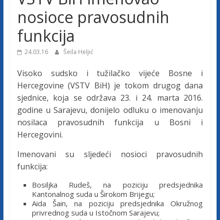
j
nosioce pravosudnih
funkcija
e
24.03.16
Šeila Heljić
t
Visoko sudsko i tužilačko vijeće Bosne i
Hercegovine (VSTV BiH) je tokom drugog dana
u
sjednice, koja se održava 23. i 24. marta 2016.
godine u Sarajevu, donijelo odluku o imenovanju
ž
nosilaca pravosudnih funkcija u Bosni i
Hercegovini.
i
Imenovani su sljedeći nosioci pravosudnih
funkcija:
l
Bosiljka Rudeš, na poziciju predsjednika
Kantonalnog suda u Širokom Brijegu;
a
Aida Šain, na poziciju predsjednika Okružnog
privrednog suda u Istočnom Sarajevu;