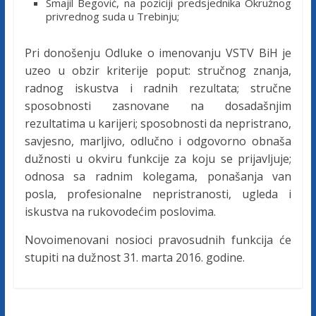
Smajil Begović, na poziciji predsjednika Okružnog
c
privrednog suda u Trebinju;
a
Pri donošenju Odluke o imenovanju VSTV BiH je
uzeo u obzir kriterije poput: stručnog znanja,
F
radnog iskustva i radnih rezultata; stručne
sposobnosti zasnovane na dosadašnjim
e
rezultatima u karijeri; sposobnosti da nepristrano,
savjesno, marljivo, odlučno i odgovorno obnaša
dužnosti u okviru funkcije za koju se prijavljuje;
d
odnosa sa radnim kolegama, ponašanja van
posla, profesionalne nepristranosti, ugleda i
e
iskustva na rukovodećim poslovima.
r
Novoimenovani nosioci pravosudnih funkcija će
stupiti na dužnost 31. marta 2016. godine.
a