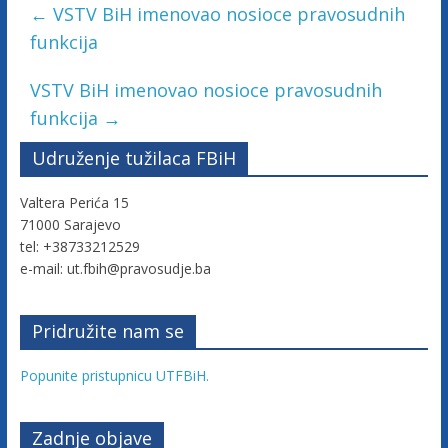
c
←
VSTV BiH imenovao nosioce pravosudnih
funkcija
i
VSTV BiH imenovao nosioce pravosudnih
j
funkcija
→
Udruženje tužilaca FBiH
e
Valtera Perića 15
B
71000 Sarajevo
tel: +38733212529
e-mail: ut.fbih@pravosudje.ba
i
H
Pridružite nam se
Popunite pristupnicu UTFBiH.
U
d
r
Zadnje objave