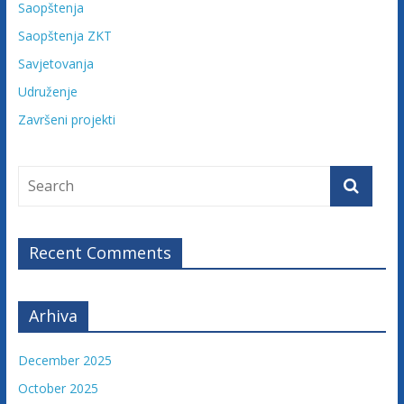
Saopštenja
a
Saopštenja ZKT
c
i
Savjetovanja
j
Udruženje
e
Završeni projekti
B
o
s
n
e
i
Recent Comments
H
e
r
Arhiva
c
e
December 2025
g
o
October 2025