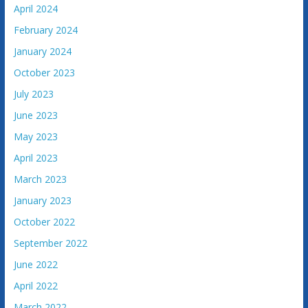
April 2024
a
c
February 2024
i
January 2024
j
October 2023
e
July 2023
B
o
June 2023
s
May 2023
n
April 2023
e
i
March 2023
H
January 2023
e
October 2022
r
September 2022
c
e
June 2022
g
April 2022
o
March 2022