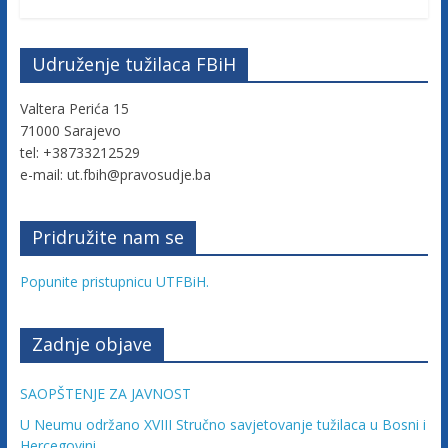
c
a
Udruženje tužilaca FBiH
Valtera Perića 15
F
71000 Sarajevo
tel: +38733212529
e
e-mail: ut.fbih@pravosudje.ba
d
Pridružite nam se
e
Popunite pristupnicu UTFBiH.
r
Zadnje objave
a
SAOPŠTENJE ZA JAVNOST
U Neumu održano XVIII Stručno savjetovanje tužilaca u Bosni i
Hercegovini