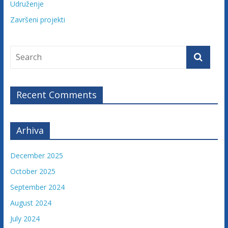
Udruženje
u
ž
Završeni projekti
e
n
j
e
t
u
Recent Comments
ž
i
l
Arhiva
a
c
December 2025
a
October 2025
F
September 2024
e
d
August 2024
e
July 2024
r