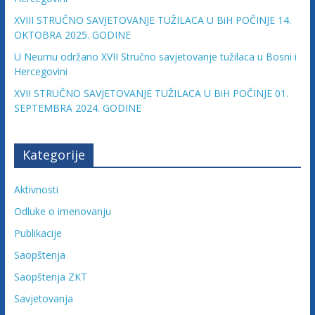
c
XVIII STRUČNO SAVJETOVANJE TUŽILACA U BiH POČINJE 14.
OKTOBRA 2025. GODINE
i
U Neumu održano XVII Stručno savjetovanje tužilaca u Bosni i
Hercegovini
j
XVII STRUČNO SAVJETOVANJE TUŽILACA U BiH POČINJE 01.
SEPTEMBRA 2024. GODINE
e
B
Kategorije
Aktivnosti
i
Odluke o imenovanju
H
Publikacije
Saopštenja
U
Saopštenja ZKT
d
Savjetovanja
r