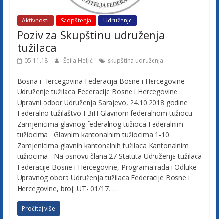
j
Aktivnosti
Saopštenja
Udruženje
Poziv za Skupštinu udruženja
e
tužilaca
t
05.11.18
Šeila Heljić
skupština udruženja
Bosna i Hercegovina Federacija Bosne i Hercegovine
u
Udruženje tužilaca Federacije Bosne i Hercegovine
Upravni odbor Udruženja Sarajevo, 24.10.2018 godine
Federalno tužilaštvo FBiH Glavnom federalnom tužiocu
ž
Zamjenicima glavnog federalnog tužioca Federalnim
tužiocima Glavnim kantonalnim tužiocima 1-10
i
Zamjenicima glavnih kantonalnih tužilaca Kantonalnim
tužiocima Na osnovu člana 27 Statuta Udruženja tužilaca
Federacije Bosne i Hercegovine, Programa rada i Odluke
l
Upravnog obora Udruženja tužilaca Federacije Bosne i
Hercegovine, broj: UT- 01/17, …
a
Pročitaj više