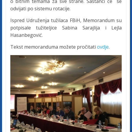
c
o bitnim temama za sve strane. Sastanci će se
odvijati po sistemu rotacije.
i
Ispred Udruženja tužilaca FBiH, Memorandum su
potpisale tužiteljice Sabina Sarajlija i Lejla
j
Hasanbegović.
Tekst memoranduma možete pročitati
ovdje
.
e
B
i
H
U
d
r