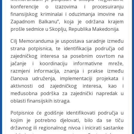
c
konferencije o izazovima i procesuiranju
finansijskog kriminalai i oduzimanja imovine na
a
Zapadnom Balkanu”, koja je održana krajem
prošle sedmice u Skoplju, Republika Makedonija.
F
Cilj Memoranduma je uspostava saradnje između
strana potpisnica, te identifikacija područja od
e
zajedničkog interesa sa posebnim osvrtom na
jačanje i koordinaciju informativne mreže,
d
razmjeni informacija, znanja i prakse između
članova udruženja, implementaciji projekata i
e
aktivnosti od zajedničkog interesa, kao i
međusobna podrška za zajednički napredak u
r
oblasti finansijskih istraga.
Potpisnice će godišnje identifikovati područja u
a
kojim je potrebno djelovati, bilo da se tiču
državnog ili regionalnog nivoa i inicirati sastanke