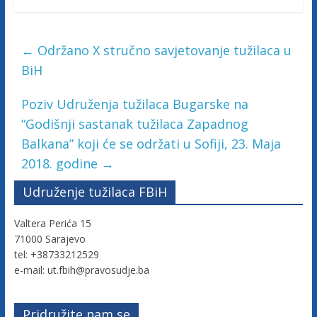
v
i
n
←
Održano X stručno savjetovanje tužilaca u
e
BiH
Poziv Udruženja tužilaca Bugarske na
“Godišnji sastanak tužilaca Zapadnog
Balkana” koji će se održati u Sofiji, 23. Maja
2018. godine
→
Udruženje tužilaca FBiH
Valtera Perića 15
71000 Sarajevo
tel: +38733212529
e-mail: ut.fbih@pravosudje.ba
Pridružite nam se