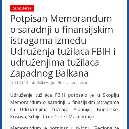
j
Saopštenja
Potpisan Memorandum
e
o saradnji u finansijskim
t
istragama između
Udruženja tužilaca FBIH i
u
udruženjima tužilaca
ž
Zapadnog Balkana
21.03.18
Šeila Heljić
memorandum
i
Udruženje tužilaca FBiH potpsalo je u Skoplju
l
Memorandum o saradnji u finasijskim istragama
sa Udruženjima tužilaca
Albanije, Bugarske,
a
Kosova, Srbije, Crne Gore i Makedonije.
Memorandum je potpisan u sklopu “Regionalne