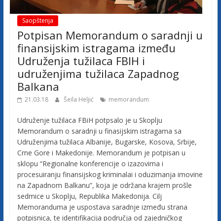
j
Saopštenja
Potpisan Memorandum o saradnji u
e
finansijskim istragama između
Udruženja tužilaca FBIH i
t
udruženjima tužilaca Zapadnog
Balkana
u
21.03.18
Šeila Heljić
memorandum
ž
Udruženje tužilaca FBiH potpsalo je u Skoplju
Memorandum o saradnji u finasijskim istragama sa
Udruženjima tužilaca Albanije, Bugarske, Kosova, Srbije,
i
Crne Gore i Makedonije. Memorandum je potpisan u
sklopu “Regionalne konferencije o izazovima i
l
procesuiranju finansijskog kriminalai i oduzimanja imovine
na Zapadnom Balkanu”, koja je održana krajem prošle
sedmice u Skoplju, Republika Makedonija. Cilj
a
Memoranduma je uspostava saradnje između strana
potpisnica, te identifikacija područja od zajedničkog