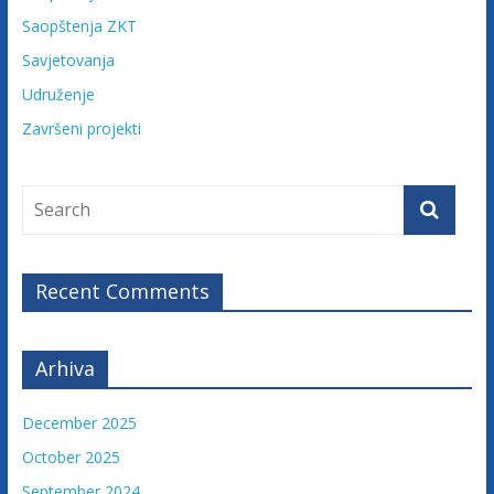
u
Saopštenja ZKT
ž
Savjetovanja
e
n
Udruženje
j
Završeni projekti
e
t
u
ž
i
l
Recent Comments
a
c
a
Arhiva
F
e
December 2025
d
October 2025
e
r
September 2024