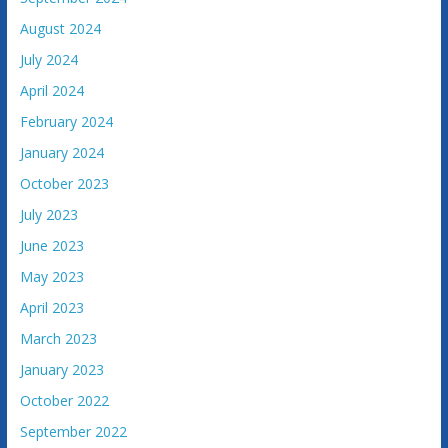
a
August 2024
c
July 2024
i
April 2024
j
e
February 2024
B
January 2024
o
October 2023
s
n
July 2023
e
June 2023
i
May 2023
H
e
April 2023
r
March 2023
c
January 2023
e
October 2022
g
o
September 2022