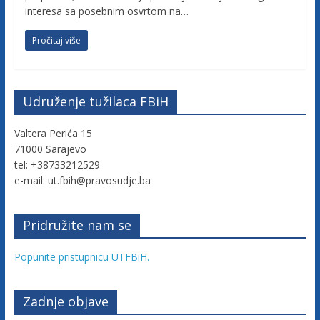
c
interesa sa posebnim osvrtom na…
Pročitaj više
a
F
Udruženje tužilaca FBiH
e
Valtera Perića 15
71000 Sarajevo
d
tel: +38733212529
e-mail: ut.fbih@pravosudje.ba
e
Pridružite nam se
r
Popunite pristupnicu UTFBiH.
a
Zadnje objave