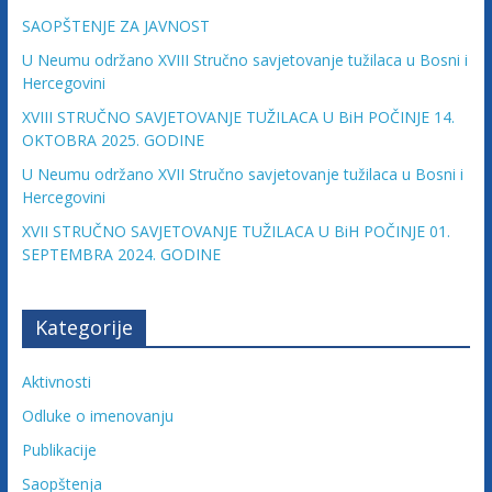
c
SAOPŠTENJE ZA JAVNOST
i
U Neumu održano XVIII Stručno savjetovanje tužilaca u Bosni i
Hercegovini
XVIII STRUČNO SAVJETOVANJE TUŽILACA U BiH POČINJE 14.
j
OKTOBRA 2025. GODINE
U Neumu održano XVII Stručno savjetovanje tužilaca u Bosni i
e
Hercegovini
XVII STRUČNO SAVJETOVANJE TUŽILACA U BiH POČINJE 01.
B
SEPTEMBRA 2024. GODINE
i
Kategorije
H
Aktivnosti
Odluke o imenovanju
U
Publikacije
d
r
Saopštenja