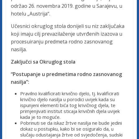
c
održao 26. novembra 2019. godine u Sarajevu, u
hotelu „Austrija“.
a
Učesnici okruglog stola donijeli su niz zaključaka
koji imaju cilj prevazilaženje utvrđenih izazova u
F
procesuiranju predmeta rodno zasnovanog
nasilja.
e
Zaključci sa Okruglog stola
d
“Postupanje u predmetima rodno zasnovanog
nasilja”:
e
Pravilno kvalificirati krivično djelo, tj. kvalificirati
krivično djelo nasilja u porodici uvijek kada su
r
ispunjeni elementi bića tog krivičnog djela, te
primjenjivati institut sticaja krivičnih djela uvijek
kada je to moguće.
a
Pobrinuti se da iskaz žrtve nasilja ne bude jedini
dokaz u postupku, kako bi se osiguralo da, u
slučaju odustajanja žrtve od svjedočenja, sudski