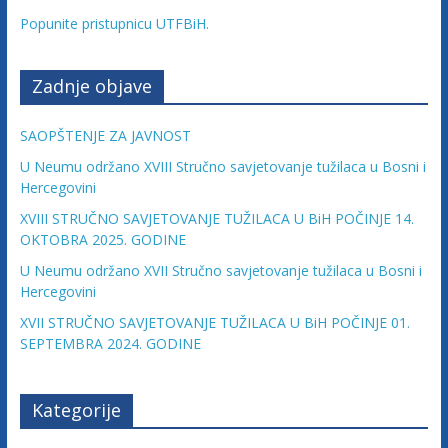
v
Popunite pristupnicu UTFBiH.
i
n
e
Zadnje objave
SAOPŠTENJE ZA JAVNOST
U Neumu održano XVIII Stručno savjetovanje tužilaca u Bosni i
Hercegovini
XVIII STRUČNO SAVJETOVANJE TUŽILACA U BiH POČINJE 14.
OKTOBRA 2025. GODINE
U Neumu održano XVII Stručno savjetovanje tužilaca u Bosni i
Hercegovini
XVII STRUČNO SAVJETOVANJE TUŽILACA U BiH POČINJE 01.
SEPTEMBRA 2024. GODINE
Kategorije