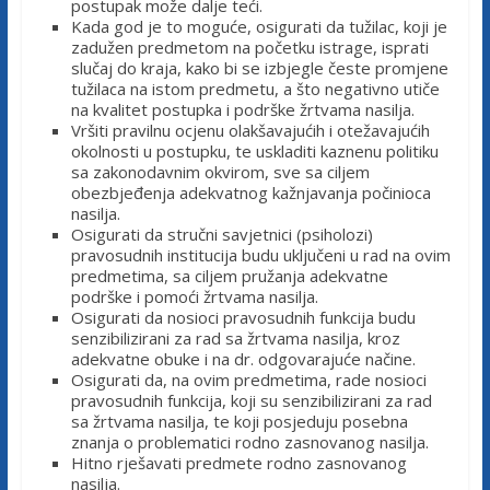
c
postupak može dalje teći.
Kada god je to moguće, osigurati da tužilac, koji je
zadužen predmetom na početku istrage, isprati
i
slučaj do kraja, kako bi se izbjegle česte promjene
tužilaca na istom predmetu, a što negativno utiče
na kvalitet postupka i podrške žrtvama nasilja.
j
Vršiti pravilnu ocjenu olakšavajućih i otežavajućih
okolnosti u postupku, te uskladiti kaznenu politiku
sa zakonodavnim okvirom, sve sa ciljem
e
obezbjeđenja adekvatnog kažnjavanja počinioca
nasilja.
Osigurati da stručni savjetnici (psiholozi)
B
pravosudnih institucija budu uključeni u rad na ovim
predmetima, sa ciljem pružanja adekvatne
podrške i pomoći žrtvama nasilja.
i
Osigurati da nosioci pravosudnih funkcija budu
senzibilizirani za rad sa žrtvama nasilja, kroz
H
adekvatne obuke i na dr. odgovarajuće načine.
Osigurati da, na ovim predmetima, rade nosioci
pravosudnih funkcija, koji su senzibilizirani za rad
sa žrtvama nasilja, te koji posjeduju posebna
U
znanja o problematici rodno zasnovanog nasilja.
d
Hitno rješavati predmete rodno zasnovanog
r
nasilja.