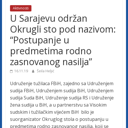
j
Aktivnosti
U Sarajevu održan
e
Okrugli sto pod nazivom:
t
“Postupanje u
predmetima rodno
u
zasnovanog nasilja”
ž
16.11.19
Šeila Heljić
i
Udruženje tužilaca FBiH, zajedno sa Udruženjem
sudija FBiH, Udruženjem sudija BiH, Udruženjem
sudija Suda BiH, Udruženje sudija RS i Udruženje
l
žena sudija u BiH, a u partnerstvu sa Visokim
sudskim i tužilačkim vijećem BiH bilo je
a
suorganizator Okruglog stola o postupanju u
predmetima rodno zasnovanog nasilja, koji se