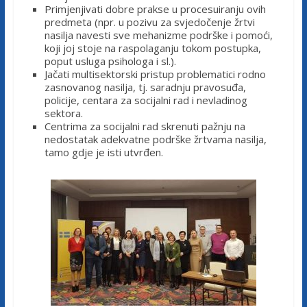
u
Primjenjivati dobre prakse u procesuiranju ovih
predmeta (npr. u pozivu za svjedočenje žrtvi
ž
nasilja navesti sve mehanizme podrške i pomoći,
e
koji joj stoje na raspolaganju tokom postupka,
n
poput usluga psihologa i sl.).
j
Jačati multisektorski pristup problematici rodno
zasnovanog nasilja, tj. saradnju pravosuđa,
e
policije, centara za socijalni rad i nevladinog
t
sektora.
u
Centrima za socijalni rad skrenuti pažnju na
nedostatak adekvatne podrške žrtvama nasilja,
ž
tamo gdje je isti utvrđen.
i
l
a
c
a
F
e
d
e
r