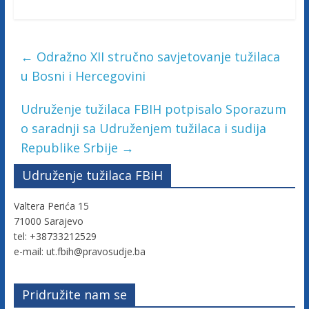
a
c
i
←
Odražno XII stručno savjetovanje tužilaca
j
u Bosni i Hercegovini
e
B
Udruženje tužilaca FBIH potpisalo Sporazum
o
o saradnji sa Udruženjem tužilaca i sudija
s
n
Republike Srbije
→
e
Udruženje tužilaca FBiH
i
H
Valtera Perića 15
e
71000 Sarajevo
r
tel: +38733212529
c
e-mail: ut.fbih@pravosudje.ba
e
g
Pridružite nam se
o